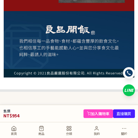
954
NT$
NT$ 1,155
8.3折
剩
8
件
規格
350g*3入
LINE
數量
−
+
售價
庫存 8 件
加入購物車
直接購買
NT$
954
加入購物車
直接購買
首頁
商品
分類
我的
關於