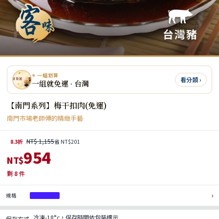
⭐ 一組划算
看分類 ›
一組就免運 · 台灣
【南門系列】梅干扣肉(免運)
南門市場老師傅的精緻手藝
NT$ 1,155
8.3折
省 NT$201
954
NT$
剩
8
件
›
規格
350g*3入
冷凍-18°c，保存時間依包裝標示
保存方式