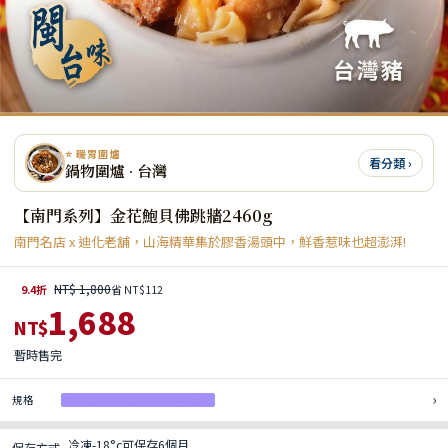
⭐ 暖胃圍爐
看分類 ›
鍋物圍爐 · 台灣
【南門系列】金花鮑貝佛跳牆2460g
南門名店 x 迪化老舖，山海精華集於膠香湯頭中，鮮香惹味也超澎湃!
NT$ 1,800
9.4折
省 NT$112
1,688
NT$
暫時售完
›
規格
金花鮑貝佛跳牆 2000g(售完)
冷凍-18°c可保存6個月
保存方式