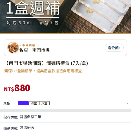
⭐ 市場精選
看分類 ›
名店｜南門市場
【南門市場逸湘齋】滴雞精禮盒 (7入/盒)
濃縮1/4全雞精華，經典禮盒款送禮自用兩相宜
880
NT$
›
規格
一盒
四盒
八盒
常溫保存二年
保存方式
常溫配送
運送方式