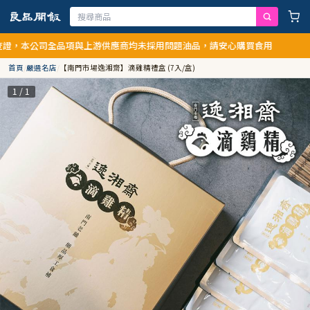
，本公司全品項與上游供應商均未採用問題油品，請安心購買食用
首頁
/
嚴選名店
/
【南門市場逸湘齋】滴雞精禮盒 (7入/盒)
1 / 1