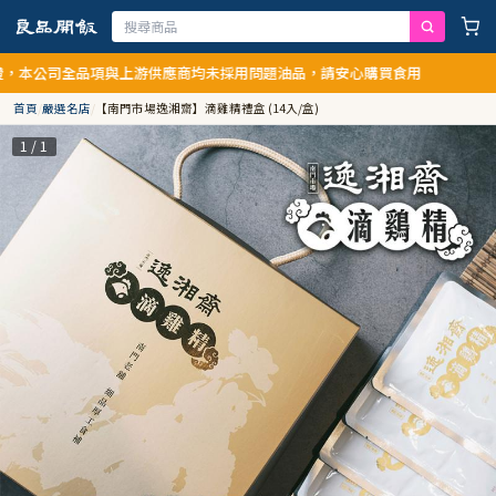
本公司全品項與上游供應商均未採用問題油品，請安心購買食用
首頁
/
嚴選名店
/
【南門市場逸湘齋】滴雞精禮盒 (14入/盒)
1 / 1