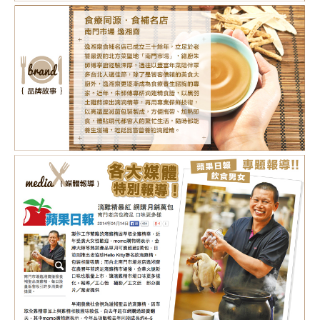
1,680
NT$
剩
13
件