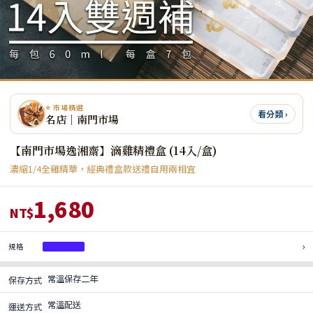
⭐ 市場精選
看分類 ›
名店｜南門市場
【南門市場逸湘齋】滴雞精禮盒 (14入/盒)
濃縮1/4全雞精華，經典禮盒款送禮自用兩相宜
1,680
NT$
›
規格
一盒14入
常溫保存二年
保存方式
常溫配送
運送方式