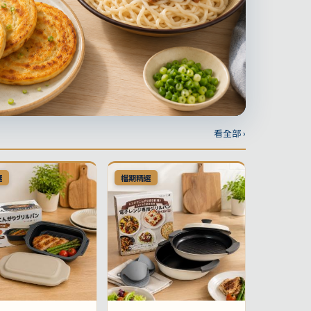
看全部 ›
選
檔期精選