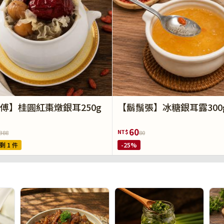
傅】桂圓紅棗燉銀耳250g
【鬍鬚張】冰糖銀耳露300
60
NT$
388
80
剩 1 件
-25%