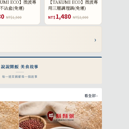
UMI ECO】微波專
【TAKUMI ECO】微波專
不沾盒(免運)
用三層調理鍋(免運)
80
1,480
NT$1,500
NT$
NT$2,000
›
說說開飯 美食故事
每一道菜餚都是一個故事
看全部 ›