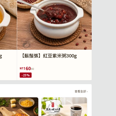
g
【鬍鬚張】紅豆紫米粥300g
60
NT$
80
-25%
查看全部 ›