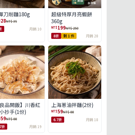
彈刀削麵180g
超級特厚月亮蝦餅
360g
28
$
NT$ 35
199
NT$
NT$ 250
折
月銷 10
8折
剩 1 件
月銷 28
良品開飯】川香紅
上海蔥油拌麵(2份)
小抄手(1份)
59
NT$
NT$ 88
59
$
NT$ 88
6.7折
月銷 18
.7折
月銷 19