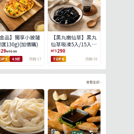
金品】獨享小披薩
【黑丸嫩仙草】黑丸
總匯130g)(加價購)
仙草吸凍5入/15入
(免運)(預購中8/14出
29
290
$
NT$
NT$ 59
貨)
OP 5
4.9折
月銷 57
TOP 6
月銷 56
查看全部 ›