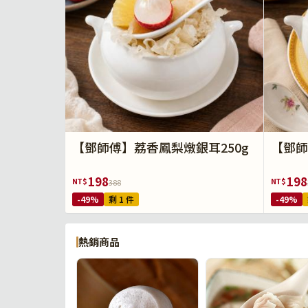
【鄧師傅】荔香鳳梨燉銀耳250g
【鄧師
198
198
NT$
NT$
388
-49%
剩 1 件
-49%
熱銷商品