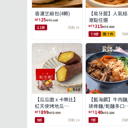
【易牙居】人氣經
香濃芝麻包(4顆)
港點任選
25
NT$
NT$ 120
315
NT$
NT$ 400
2.1折
月銷 36
7.9折
剩 7 件
月銷
【瓜瓜園 x 卡樂比】
【藍海饌】牛肉麵
紅天使烤地瓜
排骨麵/乾麵多口
350g*10包(免運組)
任選
899
140
NT$
NT$
NT$ 999
NT$ 200
9折
月銷 24
7折
月銷