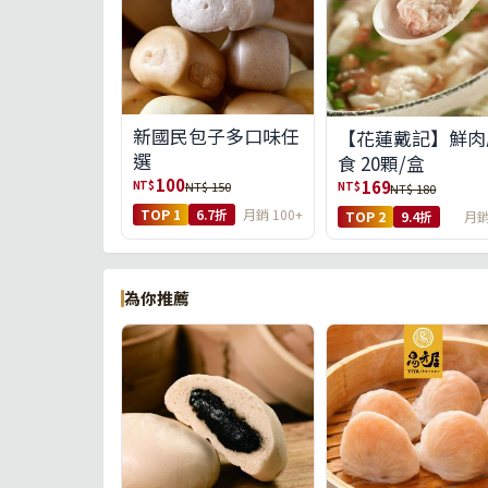
新國民包子多口味任
【花蓮戴記】鮮肉
選
食 20顆/盒
100
169
NT$
NT$ 150
NT$
NT$ 180
TOP 1
6.7折
月銷 100+
TOP 2
9.4折
月銷
為你推薦