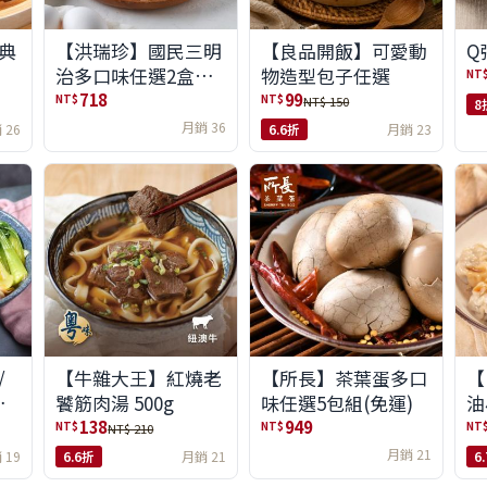
典
【洪瑞珍】國民三明
【良品開飯】可愛動
Q
治多口味任選2盒組
物造型包子任選
NT
(6入/盒)(免運)
718
99
NT$
NT$
NT$ 150
8
月銷 36
 26
6.6折
月銷 23
/
【牛雜大王】紅燒老
【所長】茶葉蛋多口
【
味
饕筋肉湯 500g
味任選5包組(免運)
油
138
949
NT$
NT$
NT
NT$ 210
月銷 21
 19
6.6折
月銷 21
6