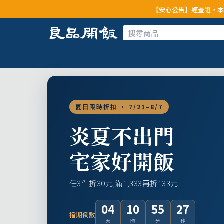
【安心公告】經查證，本公司全品項與上游
夏日限時折扣 · 7/21–8/7
炎夏不出門
宅家好開飯
任3件折30元,滿1,333再折133元
04
10
55
25
檔期倒數
天
時
分
秒