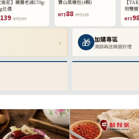
進莊】糖醬老滷170g-
寶山黑糖包(4顆)
【TAK
0g任選
用雙層
88
NT$
NT$128
139
9
NT$199
NT$
加購專區
🎁
›
滿額再送精選好禮