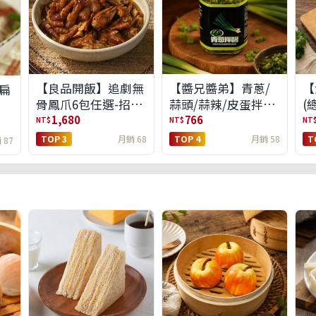
【良品開飯】追劇無
【醬兄醬弟】青蔥/
【
扁
骨鳳爪6包任選-招牌
蒜頭/蒜辣/皮蛋拌醬
(
原味/濃濃蒜香/過癮
4件任選(免運組)
1,680
766
NT$
NT$
NT
麻辣(免運組)
TOP 3
月銷 68
TOP 4
月銷 58
T
 87