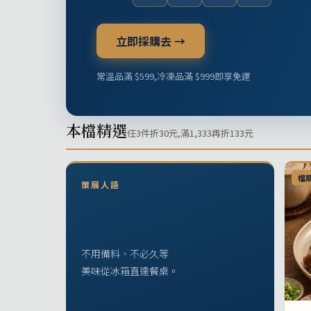
立即採購去 →
常溫品滿 $599,冷凍品滿 $999即享免運
本檔精選
任3件折30元,滿1,333再折133元
檔
策展人語
不用備料、不必久等
美味從冰箱直達餐桌。