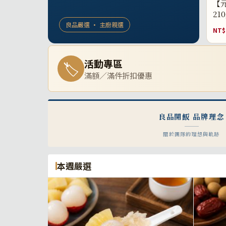
【元
21
良品嚴選 · 主廚親選
NT$
活動專區
🏷
滿額／滿件折扣優惠
良品開飯 品牌理念
關於團隊的理想與軌跡
本週嚴選