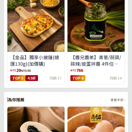
【金品】獨享小披薩(總
【醬兄醬弟】青蔥/蒜頭/
匯130g)(加價購)
蒜辣/皮蛋拌醬 4件任選
(免運組)
29
766
NT$
NT$
NT$ 59
TOP 5
4.9折
月銷 57
TOP 6
月銷 54
為你推薦
查看全部 ›