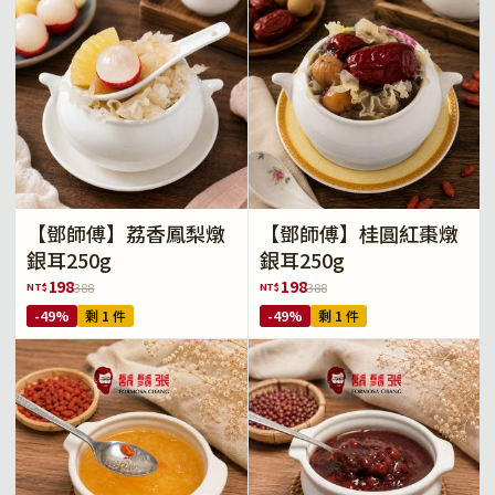
【鄧師傅】荔香鳳梨燉
【鄧師傅】桂圓紅棗燉
銀耳250g
銀耳250g
198
198
NT$
NT$
388
388
-49%
剩 1 件
-49%
剩 1 件