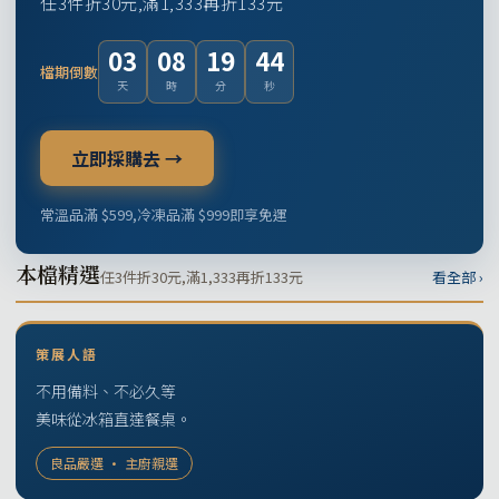
任3件折30元,滿1,333再折133元
03
08
19
43
檔期倒數
天
時
分
秒
立即採購去 →
常溫品滿 $599,冷凍品滿 $999即享免運
本檔精選
任3件折30元,滿1,333再折133元
看全部 ›
策展人語
不用備料、不必久等
美味從冰箱直達餐桌。
良品嚴選 · 主廚親選