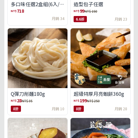
多口味任選2盒組(6入/
造型包子任選
盒)(免運)
718
99
NT$
NT$
NT$ 150
月銷 34
6.6折
月銷 23
Q彈刀削麵180g
超級特厚月亮蝦餅360g
28
199
NT$
NT$
NT$ 35
NT$ 250
8折
月銷 10
8折
月銷 28