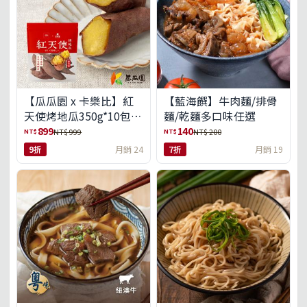
【瓜瓜園 x 卡樂比】紅
【藍海饌】牛肉麵/排骨
天使烤地瓜350g*10包
麵/乾麵多口味任選
(免運組)
899
140
NT$
NT$
NT$ 999
NT$ 200
9折
月銷 24
7折
月銷 19