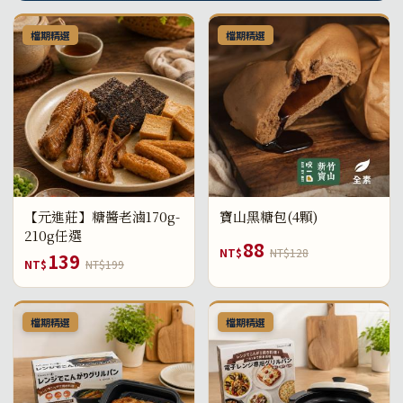
檔期精選
檔期精選
【元進莊】糖醬老滷170g-
寶山黑糖包(4顆)
210g任選
88
NT$
NT$128
139
NT$
NT$199
檔期精選
檔期精選