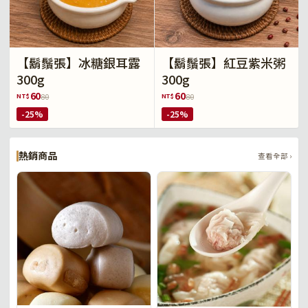
【鬍鬚張】冰糖銀耳露
【鬍鬚張】紅豆紫米粥
300g
300g
60
60
NT$
NT$
80
80
-25%
-25%
熱銷商品
查看全部 ›