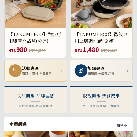
【TAKUMI ECO】微波專
【TAKUMI ECO】微波專
用雙層不沾盒(免運)
用三層調理鍋(免運)
980
1,480
NT$
NT$1,500
NT$
NT$2,000
活動專區
加購專區
🏷
›
🎁
›
滿額／滿件折扣優惠
滿額再送精選好禮
良品開飯 品牌理念
說說開飯 美食故事
關於團隊的理想與軌跡
每一道菜餚都是一個故事
本週嚴選
看全部 ›