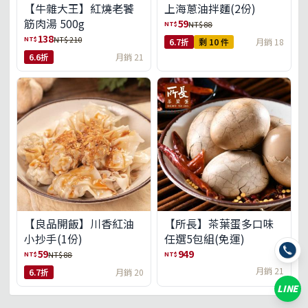
【牛雜大王】紅燒老饕
上海蔥油拌麵(2份)
筋肉湯 500g
59
NT$
NT$ 88
138
NT$
NT$ 210
6.7折
剩 10 件
月銷 18
6.6折
月銷 21
【良品開飯】川香紅油
【所長】茶葉蛋多口味
小抄手(1份)
任選5包組(免運)
59
949
NT$
NT$
NT$ 88
月銷 21
6.7折
月銷 20
LINE