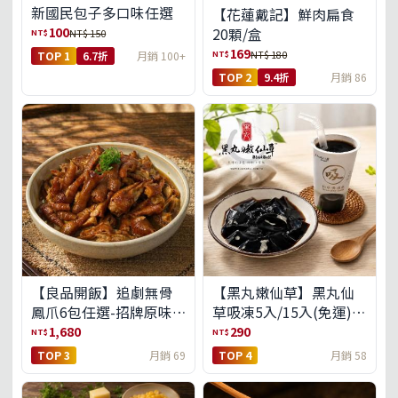
新國民包子多口味任選
【花蓮戴記】鮮肉扁食
100
20顆/盒
NT$
NT$ 150
169
NT$
NT$ 180
TOP 1
6.7折
月銷 100+
TOP 2
9.4折
月銷 86
【良品開飯】追劇無骨
【黑丸嫩仙草】黑丸仙
鳳爪6包任選-招牌原味/
草吸凍5入/15入(免運)
濃濃蒜香/過癮麻辣(免運
(預購中8/14出貨)
1,680
290
NT$
NT$
組)
TOP 3
月銷 69
TOP 4
月銷 58