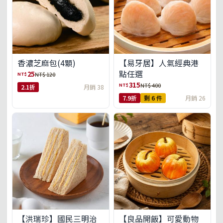
【易牙居】人氣經典港
香濃芝麻包(4顆)
點任選
25
NT$
NT$ 120
315
NT$
NT$ 400
2.1折
月銷 38
7.9折
剩 6 件
月銷 26
【洪瑞珍】國民三明治
【良品開飯】可愛動物