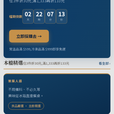
任3件折30元,滿1,333再折133元
02
22
07
12
檔期倒數
天
時
分
秒
立即採購去 →
常溫品滿 $599,冷凍品滿 $999即享免運
本檔精選
任3件折30元,滿1,333再折133元
看全部 ›
策展人語
不用備料、不必久等
美味從冰箱直達餐桌。
良品嚴選 · 主廚親選