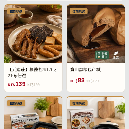
檔期精選
檔期精選
【元進莊】糖醬老滷170g-
寶山黑糖包(4顆)
210g任選
88
NT$
NT$128
139
NT$
NT$199
檔期精選
檔期精選