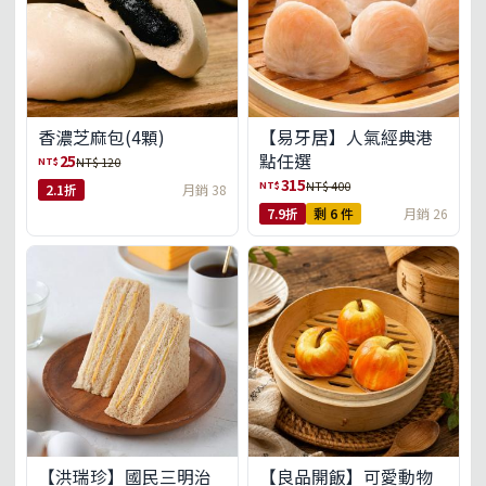
【易牙居】人氣經典港
香濃芝麻包(4顆)
點任選
25
NT$
NT$ 120
315
NT$
NT$ 400
2.1折
月銷 38
7.9折
剩 6 件
月銷 26
【洪瑞珍】國民三明治
【良品開飯】可愛動物