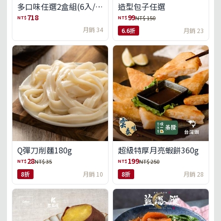
多口味任選2盒組(6入/
造型包子任選
盒)(免運)
718
99
NT$
NT$
NT$ 150
月銷 34
6.6折
月銷 23
Q彈刀削麵180g
超級特厚月亮蝦餅360g
28
199
NT$
NT$
NT$ 35
NT$ 250
8折
月銷 10
8折
月銷 28