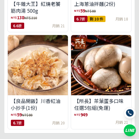
【牛雜大王】紅燒老饕
上海蔥油拌麵(2份)
筋肉湯 500g
59
NT$
NT$ 88
138
NT$
NT$ 210
6.7折
剩 10 件
月銷 18
6.6折
月銷 21
【良品開飯】川香紅油
【所長】茶葉蛋多口味
小抄手(1份)
任選5包組(免運)
59
949
NT$
NT$
NT$ 88
月銷 21
6.7折
月銷 20
LINE