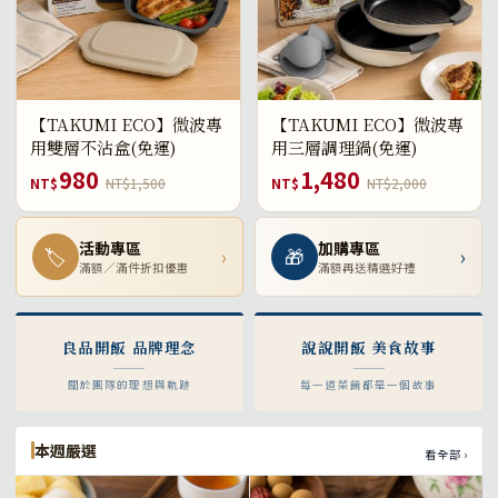
【TAKUMI ECO】微波專
【TAKUMI ECO】微波專
用雙層不沾盒(免運)
用三層調理鍋(免運)
980
1,480
NT$
NT$1,500
NT$
NT$2,000
活動專區
加購專區
🏷
›
🎁
›
滿額／滿件折扣優惠
滿額再送精選好禮
良品開飯 品牌理念
說說開飯 美食故事
關於團隊的理想與軌跡
每一道菜餚都是一個故事
本週嚴選
看全部 ›