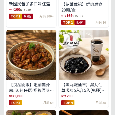
新國民包子多口味任選
【花蓮戴記】鮮肉扁食
100
20顆/盒
NT$
NT$ 150
169
NT$
NT$ 180
TOP 1
6.7折
月銷 100+
TOP 2
9.4折
月銷 86
【良品開飯】追劇無骨
【黑丸嫩仙草】黑丸仙
鳳爪6包任選-招牌原味/
草吸凍5入/15入(免運)
濃濃蒜香/過癮麻辣(免運
(預購中8/14出貨)
1,680
290
NT$
NT$
組)
TOP 3
月銷 69
TOP 4
月銷 58