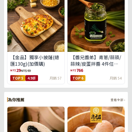
【金品】獨享小披薩(總
【醬兄醬弟】青蔥/蒜頭/
匯130g)(加價購)
蒜辣/皮蛋拌醬 4件任選
(免運組)
29
766
NT$
NT$
NT$ 59
TOP 5
4.9折
月銷 57
TOP 6
月銷 54
為你推薦
查看全部 ›