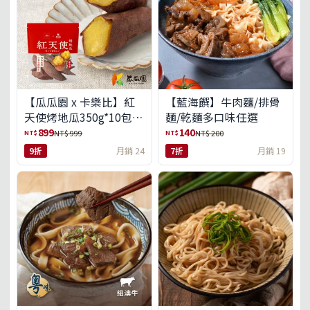
【瓜瓜園 x 卡樂比】紅
【藍海饌】牛肉麵/排骨
天使烤地瓜350g*10包
麵/乾麵多口味任選
(免運組)
899
140
NT$
NT$
NT$ 999
NT$ 200
9折
月銷 24
7折
月銷 19