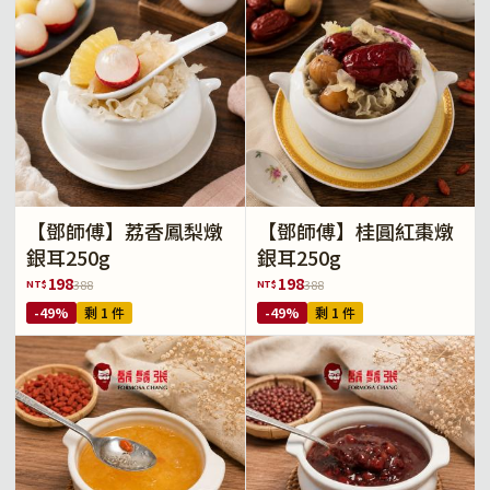
【鄧師傅】荔香鳳梨燉
【鄧師傅】桂圓紅棗燉
銀耳250g
銀耳250g
198
198
NT$
NT$
388
388
-49%
剩 1 件
-49%
剩 1 件