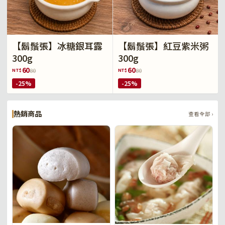
【鬍鬚張】冰糖銀耳露
【鬍鬚張】紅豆紫米粥
300g
300g
60
60
NT$
NT$
80
80
-25%
-25%
熱銷商品
查看全部 ›