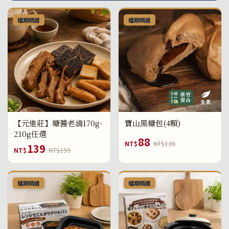
檔期精選
檔期精選
【元進莊】糖醬老滷170g-
寶山黑糖包(4顆)
210g任選
88
NT$
NT$128
139
NT$
NT$199
檔期精選
檔期精選