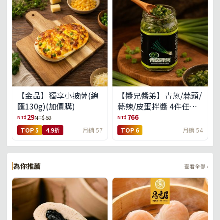
【金品】獨享小披薩(總
【醬兄醬弟】青蔥/蒜頭/
匯130g)(加價購)
蒜辣/皮蛋拌醬 4件任選
(免運組)
29
766
NT$
NT$
NT$ 59
TOP 5
4.9折
月銷 57
TOP 6
月銷 54
為你推薦
查看全部 ›