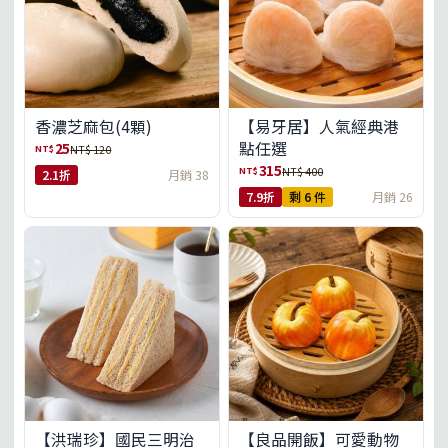
【易牙居】人氣經典港
香濃芝麻包(4顆)
點任選
25
NT$
NT$ 120
315
NT$
NT$ 400
2.1折
月銷 38
7.9折
剩 6 件
月銷 26
【洪瑞珍】國民三明治
【良品開飯】可愛動物