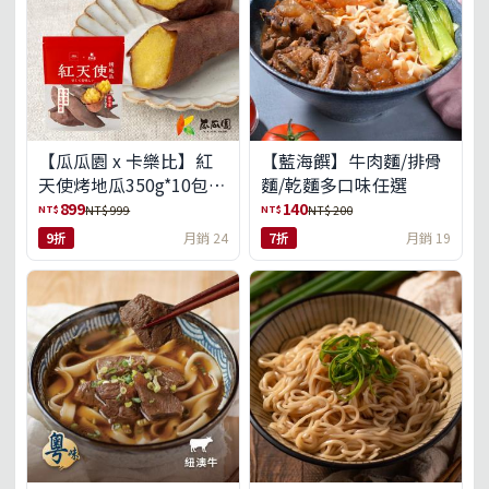
【瓜瓜園 x 卡樂比】紅
【藍海饌】牛肉麵/排骨
天使烤地瓜350g*10包
麵/乾麵多口味任選
(免運組)
899
140
NT$
NT$
NT$ 999
NT$ 200
9折
月銷 24
7折
月銷 19