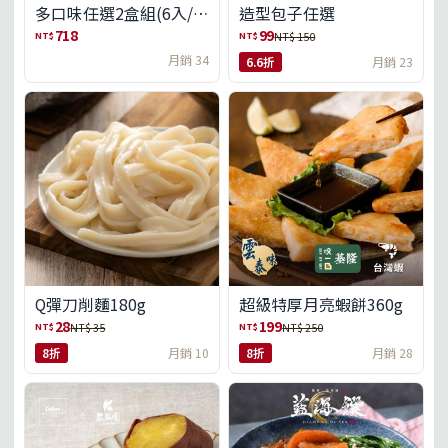
多口味任選2盒組(6入/
造型包子任選
盒)(免運)
718
99
NT$
NT$
NT$ 150
月銷 34
6.6折
月銷 23
Q彈刀削麵180g
超級特厚月亮蝦餅360g
28
199
NT$
NT$
NT$ 35
NT$ 250
8折
月銷 10
8折
月銷 28