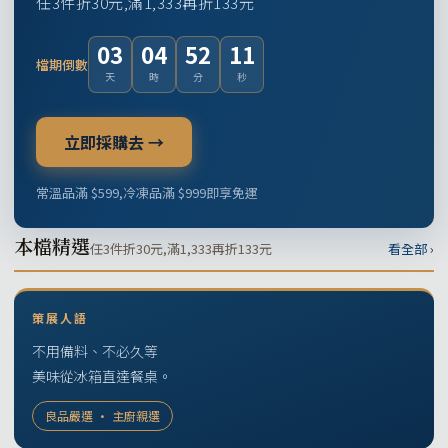
任3件折30元,滿1,333再折133元
03
04
52
10
檔期倒數
天
時
分
秒
立即採購去 →
常溫品滿 $599,冷凍品滿 $999即享免運
本檔精選
任3件折30元,滿1,333再折133元
看全部 ›
策展人語
不用備料、不必久等
美味從冰箱直達餐桌。
良品嚴選 · 主廚親選