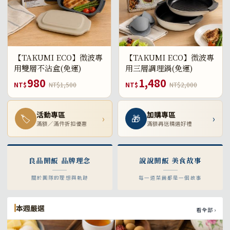
【TAKUMI ECO】微波專
【TAKUMI ECO】微波專
用雙層不沾盒(免運)
用三層調理鍋(免運)
980
1,480
NT$
NT$1,500
NT$
NT$2,000
活動專區
加購專區
🏷
›
🎁
›
滿額／滿件折扣優惠
滿額再送精選好禮
良品開飯 品牌理念
說說開飯 美食故事
關於團隊的理想與軌跡
每一道菜餚都是一個故事
本週嚴選
看全部 ›