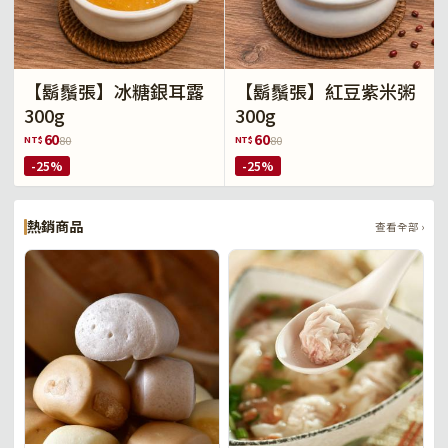
【鬍鬚張】冰糖銀耳露
【鬍鬚張】紅豆紫米粥
300g
300g
60
60
NT$
NT$
80
80
-25%
-25%
熱銷商品
查看全部 ›