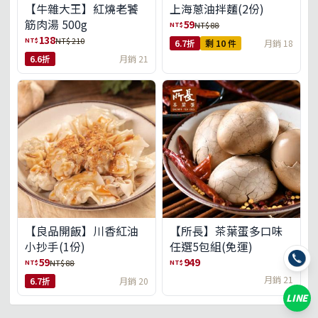
【牛雜大王】紅燒老饕
上海蔥油拌麵(2份)
筋肉湯 500g
59
NT$
NT$ 88
138
NT$
NT$ 210
6.7折
剩 10 件
月銷 18
6.6折
月銷 21
【良品開飯】川香紅油
【所長】茶葉蛋多口味
小抄手(1份)
任選5包組(免運)
59
949
NT$
NT$
NT$ 88
月銷 21
6.7折
月銷 20
LINE