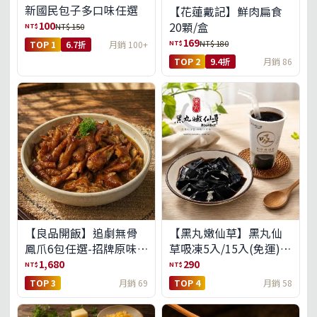
新國民包子多口味任選
【花蓮戴記】鮮肉扁食
100
20顆/盒
NT$
NT$ 150
169
NT$
NT$ 180
TOP 1
6.7折
月銷 100+
TOP 2
9.4折
月銷 86
【良品開飯】追劇無骨
【黑丸嫩仙草】黑丸仙
鳳爪6包任選-招牌原味/
草吸凍5入/15入(免運)
濃濃蒜香/過癮麻辣(免運
(預購中8/14出貨)
1,680
290
NT$
NT$
組)
TOP 3
月銷 69
TOP 4
月銷 58