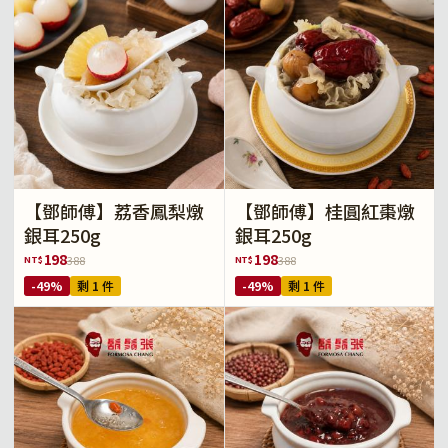
【鄧師傅】荔香鳳梨燉
【鄧師傅】桂圓紅棗燉
銀耳250g
銀耳250g
198
198
NT$
NT$
388
388
-49%
剩 1 件
-49%
剩 1 件