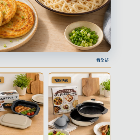
看全部 ›
選
檔期精選