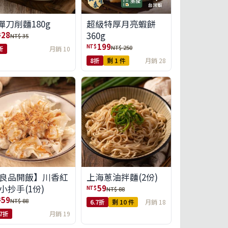
彈刀削麵180g
超級特厚月亮蝦餅
360g
28
$
NT$ 35
199
NT$
NT$ 250
折
月銷 10
8折
剩 1 件
月銷 28
良品開飯】川香紅
上海蔥油拌麵(2份)
小抄手(1份)
59
NT$
NT$ 88
59
$
NT$ 88
6.7折
剩 10 件
月銷 18
.7折
月銷 19