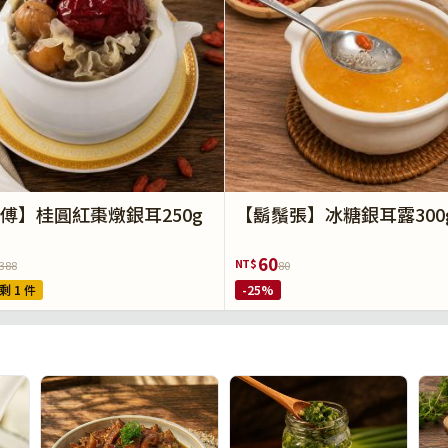
傅】桂圓紅棗燉銀耳250g
【鬍鬚張】冰糖銀耳露300
60
NT$
388
80
剩 1 件
-25%