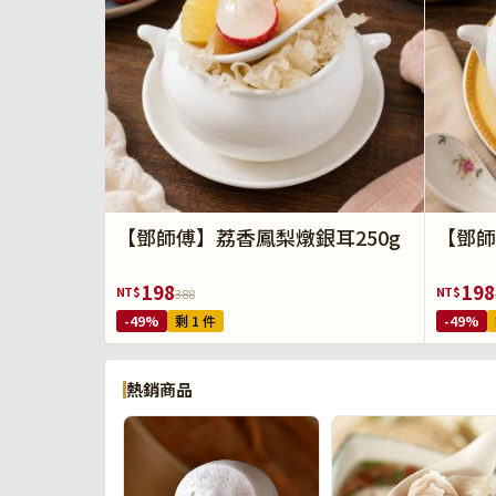
【鄧師傅】荔香鳳梨燉銀耳250g
【鄧師
198
198
NT$
NT$
388
-49%
剩 1 件
-49%
熱銷商品