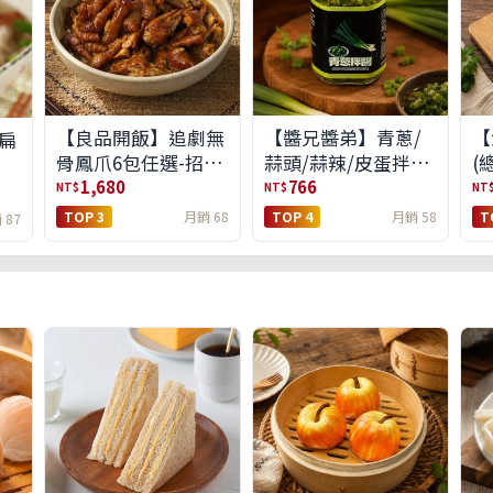
【良品開飯】追劇無
【醬兄醬弟】青蔥/
【
扁
骨鳳爪6包任選-招牌
蒜頭/蒜辣/皮蛋拌醬
(
原味/濃濃蒜香/過癮
4件任選(免運組)
1,680
766
NT$
NT$
NT
麻辣(免運組)
TOP 3
月銷 68
TOP 4
月銷 58
T
 87