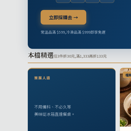
立即採購去 →
常溫品滿 $599,冷凍品滿 $999即享免運
本檔精選
任3件折30元,滿1,333再折133元
檔
策展人語
不用備料、不必久等
美味從冰箱直達餐桌。