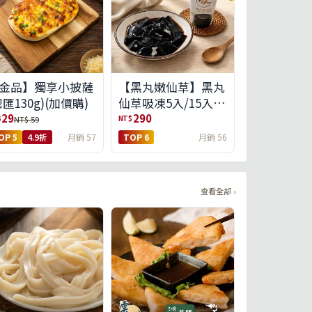
金品】獨享小披薩
【黑丸嫩仙草】黑丸
總匯130g)(加價購)
仙草吸凍5入/15入
(免運)(預購中8/14出
29
290
$
NT$
NT$ 59
貨)
OP 5
4.9折
月銷 57
TOP 6
月銷 56
查看全部 ›