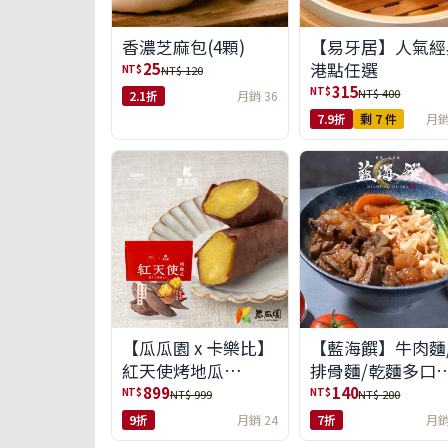
【易牙居】人氣經
香濃芝麻包(4顆)
港點任選
25
NT$
NT$ 120
315
NT$
NT$ 400
2.1折
月銷 36
7.9折
剩 7 件
月銷
【瓜瓜園 x 卡樂比】
【藍海饌】牛肉麵
紅天使烤地瓜
排骨麵/乾麵多口
350g*10包(免運組)
任選
899
140
NT$
NT$
NT$ 999
NT$ 200
9折
月銷 24
7折
月銷