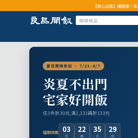
【安心公告】經查證，本公司全品項與上游
夏日限時折扣 · 7/21–8/7
炎夏不出門
宅家好開飯
任3件折30元,滿1,333再折133元
03
22
35
27
檔期倒數
天
時
分
秒