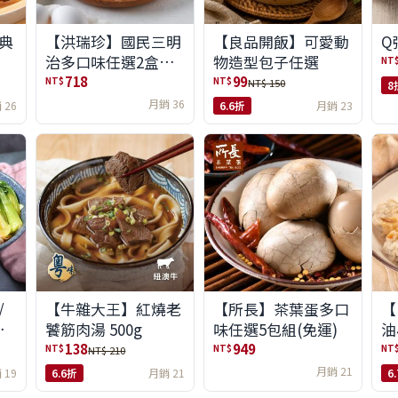
典
【洪瑞珍】國民三明
【良品開飯】可愛動
Q
治多口味任選2盒組
物造型包子任選
NT
(6入/盒)(免運)
718
99
NT$
NT$
NT$ 150
8
月銷 36
 26
6.6折
月銷 23
/
【牛雜大王】紅燒老
【所長】茶葉蛋多口
【
味
饕筋肉湯 500g
味任選5包組(免運)
油
138
949
NT$
NT$
NT
NT$ 210
月銷 21
 19
6.6折
月銷 21
6