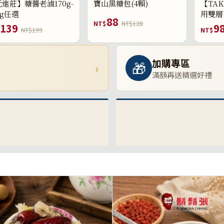
進莊】糖醬老滷170g-
寶山黑糖包(4顆)
【TAK
0g任選
用雙層
88
NT$
NT$128
139
9
NT$199
NT$
加購專區
🎁
›
滿額再送精選好禮