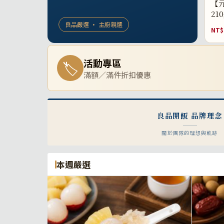
【元
21
良品嚴選 · 主廚親選
NT$
活動專區
🏷
滿額／滿件折扣優惠
良品開飯 品牌理念
關於團隊的理想與軌跡
本週嚴選