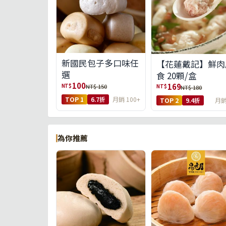
新國民包子多口味任
【花蓮戴記】鮮肉
選
食 20顆/盒
100
169
NT$
NT$ 150
NT$
NT$ 180
TOP 1
6.7折
月銷 100+
TOP 2
9.4折
月銷
為你推薦