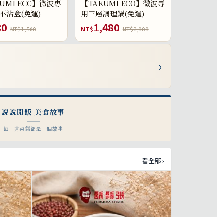
UMI ECO】微波專
【TAKUMI ECO】微波專
不沾盒(免運)
用三層調理鍋(免運)
80
1,480
NT$1,500
NT$
NT$2,000
›
說說開飯 美食故事
每一道菜餚都是一個故事
看全部 ›