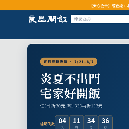
【安心公告】經查證，本公司全品項與上
夏日限時折扣 · 7/21–8/7
炎夏不出門
宅家好開飯
任3件折30元,滿1,333再折133元
04
11
34
34
檔期倒數
天
時
分
秒