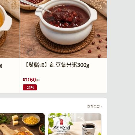
g
【鬍鬚張】紅豆紫米粥300g
60
NT$
80
-25%
查看全部 ›