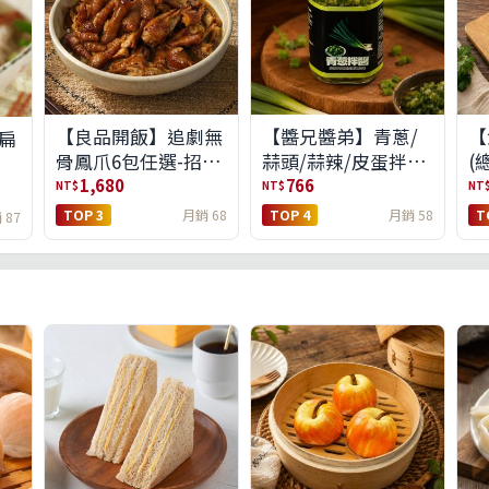
【良品開飯】追劇無
【醬兄醬弟】青蔥/
【
扁
骨鳳爪6包任選-招牌
蒜頭/蒜辣/皮蛋拌醬
(
原味/濃濃蒜香/過癮
4件任選(免運組)
1,680
766
NT$
NT$
NT
麻辣(免運組)
TOP 3
月銷 68
TOP 4
月銷 58
T
 87