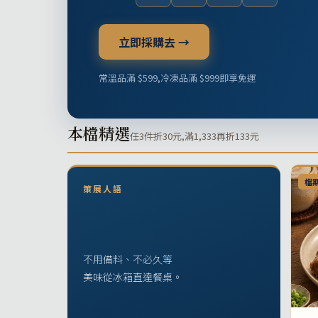
立即採購去 →
常溫品滿 $599,冷凍品滿 $999即享免運
本檔精選
任3件折30元,滿1,333再折133元
檔
策展人語
不用備料、不必久等
美味從冰箱直達餐桌。