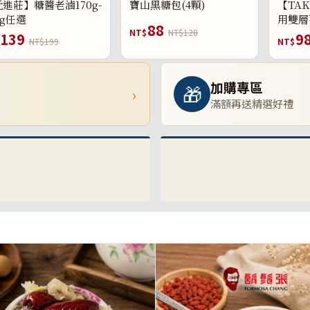
進莊】糖醬老滷170g-
寶山黑糖包(4顆)
【TAK
0g任選
用雙層
88
NT$
NT$128
139
9
NT$199
NT$
加購專區
🎁
›
滿額再送精選好禮