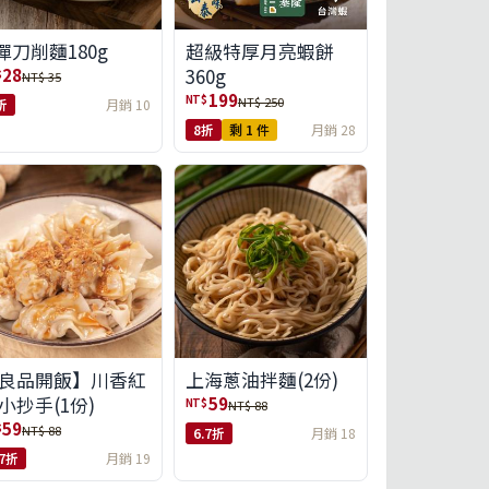
彈刀削麵180g
超級特厚月亮蝦餅
360g
28
$
NT$ 35
199
NT$
NT$ 250
折
月銷 10
8折
剩 1 件
月銷 28
良品開飯】川香紅
上海蔥油拌麵(2份)
小抄手(1份)
59
NT$
NT$ 88
59
$
NT$ 88
6.7折
月銷 18
.7折
月銷 19