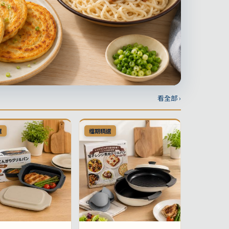
看全部 ›
選
檔期精選