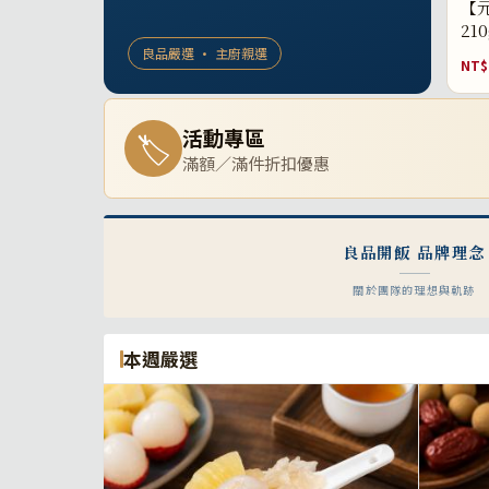
【元
21
良品嚴選 · 主廚親選
NT$
活動專區
🏷
滿額／滿件折扣優惠
良品開飯 品牌理念
關於團隊的理想與軌跡
本週嚴選