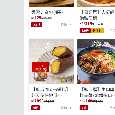
【易牙居】人氣經
香濃芝麻包(4顆)
港點任選
25
NT$
NT$ 120
315
NT$
NT$ 400
2.1折
月銷 36
7.9折
剩 7 件
月銷
【瓜瓜園 x 卡樂比】
【藍海饌】牛肉麵
紅天使烤地瓜
排骨麵/乾麵多口
350g*10包(免運組)
任選
899
140
NT$
NT$
NT$ 999
NT$ 200
9折
月銷 24
7折
月銷