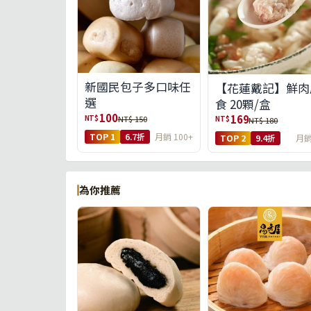
新國民包子多口味任
【花蓮戴記】鮮肉
選
食 20顆/盒
100
169
NT$
NT$ 150
NT$
NT$ 180
TOP 1
6.7折
月銷 100+
TOP 2
9.4折
月銷
為你推薦