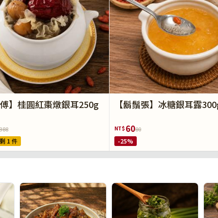
傅】桂圓紅棗燉銀耳250g
【鬍鬚張】冰糖銀耳露300
60
NT$
388
80
剩 1 件
-25%