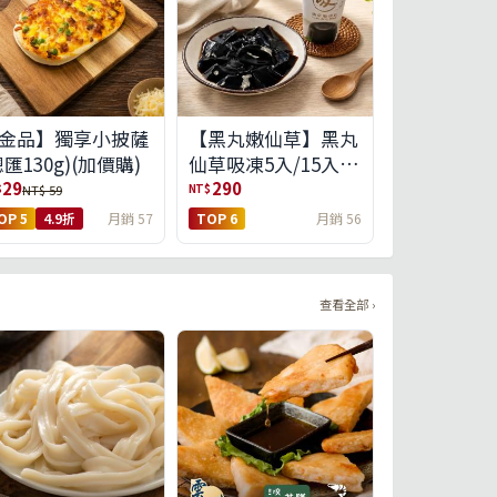
金品】獨享小披薩
【黑丸嫩仙草】黑丸
總匯130g)(加價購)
仙草吸凍5入/15入
(免運)(預購中8/14出
29
290
$
NT$
NT$ 59
貨)
OP 5
4.9折
月銷 57
TOP 6
月銷 56
查看全部 ›