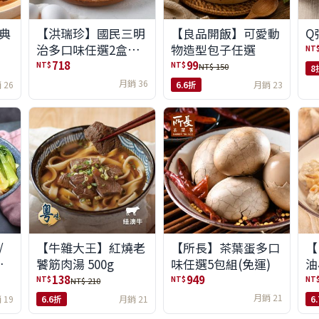
典
【洪瑞珍】國民三明
【良品開飯】可愛動
Q
治多口味任選2盒組
物造型包子任選
NT
(6入/盒)(免運)
718
99
NT$
NT$
NT$ 150
8
月銷 36
 26
6.6折
月銷 23
/
【牛雜大王】紅燒老
【所長】茶葉蛋多口
【
味
饕筋肉湯 500g
味任選5包組(免運)
油
138
949
NT$
NT$
NT
NT$ 210
月銷 21
 19
6.6折
月銷 21
6