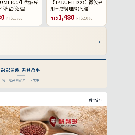
UMI ECO】微波專
【TAKUMI ECO】微波專
不沾盒(免運)
用三層調理鍋(免運)
80
1,480
NT$1,500
NT$
NT$2,000
›
說說開飯 美食故事
每一道菜餚都是一個故事
看全部 ›