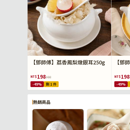
【鄧師傅】荔香鳳梨燉銀耳250g
【鄧師
198
198
NT$
NT$
388
-49%
剩 1 件
-49%
熱銷商品