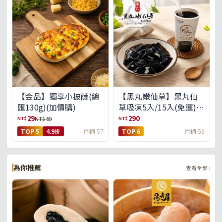
【金品】獨享小披薩(總
【黑丸嫩仙草】黑丸仙
匯130g)(加價購)
草吸凍5入/15入(免運)
(預購中8/14出貨)
29
290
NT$
NT$
NT$ 59
TOP 5
4.9折
月銷 57
TOP 6
月銷 56
為你推薦
查看全部 ›