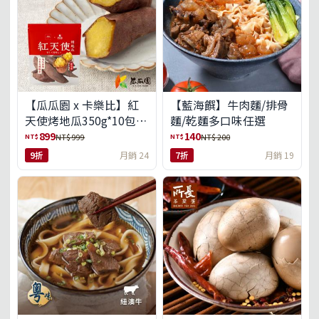
【瓜瓜園 x 卡樂比】紅
【藍海饌】牛肉麵/排骨
天使烤地瓜350g*10包
麵/乾麵多口味任選
(免運組)
899
140
NT$
NT$
NT$ 999
NT$ 200
9折
月銷 24
7折
月銷 19