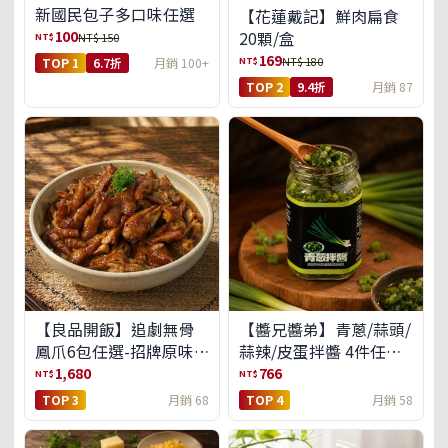
新國民包子多口味任選
【花蓮戴記】鮮肉扁食
100
20顆/盒
NT$
NT$ 150
169
NT$
NT$ 180
TOP 1
6.7折
月銷 100+
TOP 2
9.4折
月銷 87
【良品開飯】追劇無骨
【醬兄醬弟】青蔥/蒜頭/
鳳爪6包任選-招牌原味/
蒜辣/皮蛋拌醬 4件任選
濃濃蒜香/過癮麻辣(免運
(免運組)
1,680
766
NT$
NT$
組)
TOP 3
月銷 68
TOP 4
月銷 58