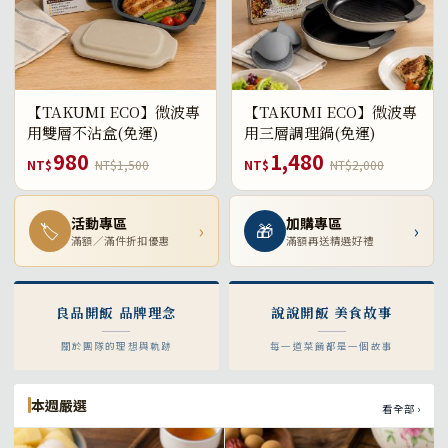
【TAKUMI ECO】微波專
【TAKUMI ECO】微波專
用雙層不沾盒(免運)
用三層調理鍋(免運)
980
1,480
NT$
NT$1,500
NT$
NT$2,000
活動專區
加購專區
🏷
›
🎁
›
滿額／滿件折扣優惠
滿額再送精選好禮
良品開飯 品牌理念
說說開飯 美食故事
關於團隊的理想與軌跡
每一道菜餚都是一個故事
本週嚴選
看全部 ›