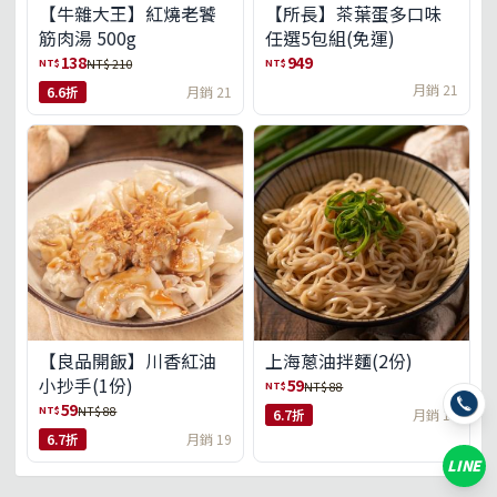
【牛雜大王】紅燒老饕
【所長】茶葉蛋多口味
筋肉湯 500g
任選5包組(免運)
138
949
NT$
NT$
NT$ 210
月銷 21
6.6折
月銷 21
【良品開飯】川香紅油
上海蔥油拌麵(2份)
小抄手(1份)
59
NT$
NT$ 88
59
NT$
NT$ 88
6.7折
月銷 18
6.7折
月銷 19
LINE