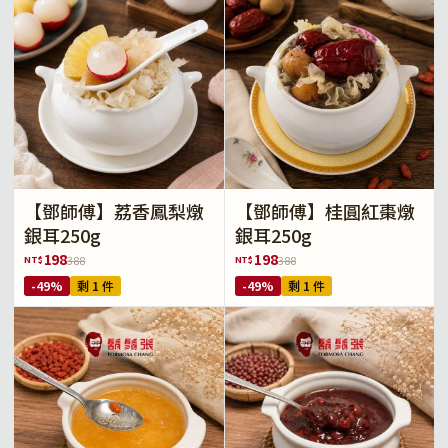
【鄧師傅】荔香鳳梨燉
【鄧師傅】桂圓紅棗燉
銀耳250g
銀耳250g
198
198
NT$
NT$
388
388
-49%
剩 1 件
-49%
剩 1 件