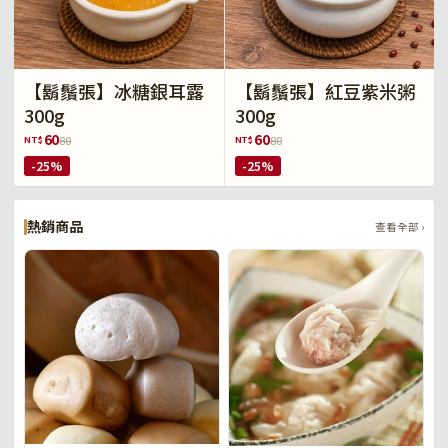
【鬍鬚張】冰糖銀耳露
【鬍鬚張】紅豆紫米粥
300g
300g
60
60
NT$
NT$
80
80
-25%
-25%
熱銷商品
查看全部 ›