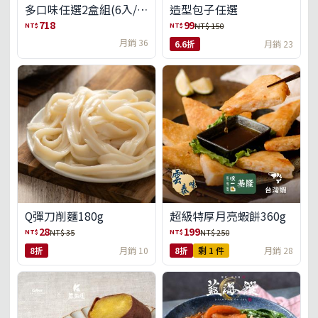
多口味任選2盒組(6入/
造型包子任選
盒)(免運)
718
99
NT$
NT$
NT$ 150
月銷 36
6.6折
月銷 23
Q彈刀削麵180g
超級特厚月亮蝦餅360g
28
199
NT$
NT$
NT$ 35
NT$ 250
8折
月銷 10
8折
剩 1 件
月銷 28