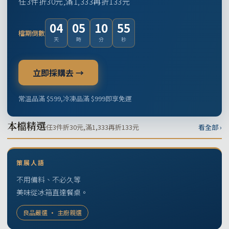
任3件折30元,滿1,333再折133元
04
05
10
54
檔期倒數
天
時
分
秒
立即採購去 →
常溫品滿 $599,冷凍品滿 $999即享免運
本檔精選
任3件折30元,滿1,333再折133元
看全部 ›
策展人語
不用備料、不必久等
美味從冰箱直達餐桌。
良品嚴選 · 主廚親選