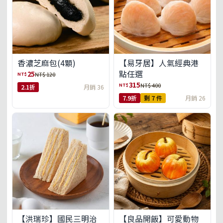
【易牙居】人氣經典港
香濃芝麻包(4顆)
點任選
25
NT$
NT$ 120
315
NT$
NT$ 400
2.1折
月銷 36
7.9折
剩 7 件
月銷 26
【洪瑞珍】國民三明治
【良品開飯】可愛動物