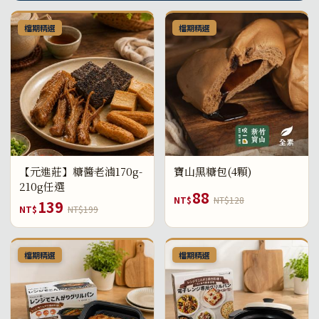
檔期精選
檔期精選
【元進莊】糖醬老滷170g-
寶山黑糖包(4顆)
210g任選
88
NT$
NT$128
139
NT$
NT$199
檔期精選
檔期精選