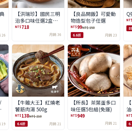
典
【洪瑞珍】國民三明
【良品開飯】可愛動
Q
治多口味任選2盒組
物造型包子任選
NT
(6入/盒)(免運)
718
99
NT$
NT$
NT$ 150
8
月銷 36
 26
6.6折
月銷 23
/
【牛雜大王】紅燒老
【所長】茶葉蛋多口
【
味
饕筋肉湯 500g
味任選5包組(免運)
油
138
949
NT$
NT$
NT
NT$ 210
月銷 21
 19
6.6折
月銷 21
6