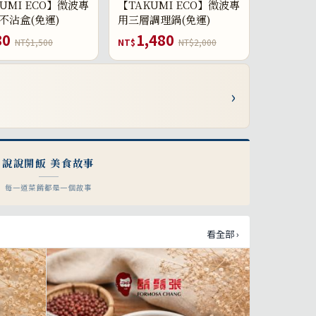
UMI ECO】微波專
【TAKUMI ECO】微波專
不沾盒(免運)
用三層調理鍋(免運)
80
1,480
NT$1,500
NT$
NT$2,000
›
說說開飯 美食故事
每一道菜餚都是一個故事
看全部 ›