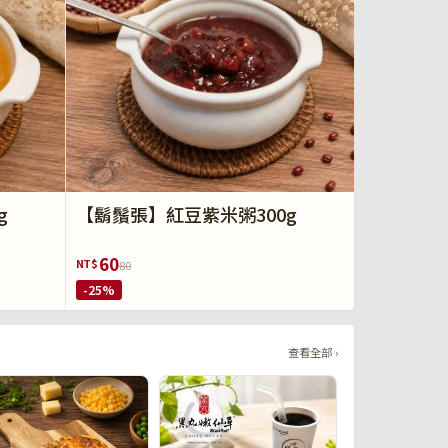
g
【鬍鬚張】紅豆紫米粥300g
60
NT$
80
-25%
查看全部 ›