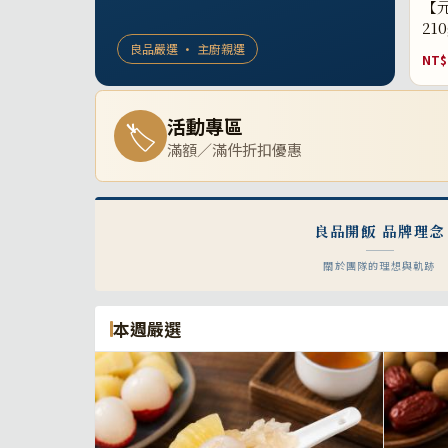
【元
21
良品嚴選 · 主廚親選
NT$
活動專區
🏷
滿額／滿件折扣優惠
良品開飯 品牌理念
關於團隊的理想與軌跡
本週嚴選