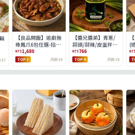
【良品開飯】追劇無
【醬兄醬弟】青蔥/
【
扁
骨鳳爪6包任選-招牌
蒜頭/蒜辣/皮蛋拌醬
(
原味/濃濃蒜香/過癮
4件任選(免運組)
1,680
766
NT$
NT$
NT
麻辣(免運組)
TOP 3
月銷 68
TOP 4
月銷 58
T
 87