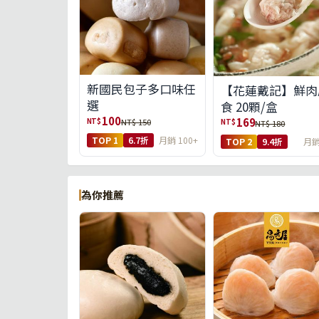
新國民包子多口味任
【花蓮戴記】鮮肉
選
食 20顆/盒
100
169
NT$
NT$ 150
NT$
NT$ 180
TOP 1
6.7折
月銷 100+
TOP 2
9.4折
月銷
為你推薦