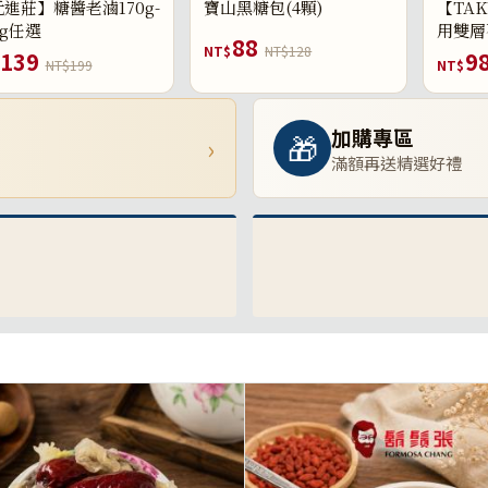
進莊】糖醬老滷170g-
寶山黑糖包(4顆)
【TAK
0g任選
用雙層
88
NT$
NT$128
139
9
NT$199
NT$
加購專區
🎁
›
滿額再送精選好禮