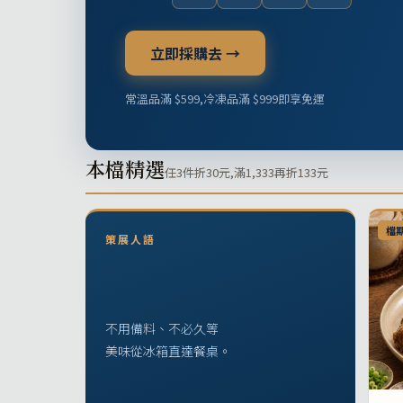
立即採購去 →
常溫品滿 $599,冷凍品滿 $999即享免運
本檔精選
任3件折30元,滿1,333再折133元
檔
策展人語
不用備料、不必久等
美味從冰箱直達餐桌。