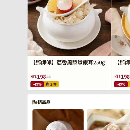
【鄧師傅】荔香鳳梨燉銀耳250g
【鄧師
198
198
NT$
NT$
388
-49%
剩 1 件
-49%
熱銷商品