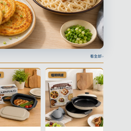
看全部 ›
選
檔期精選