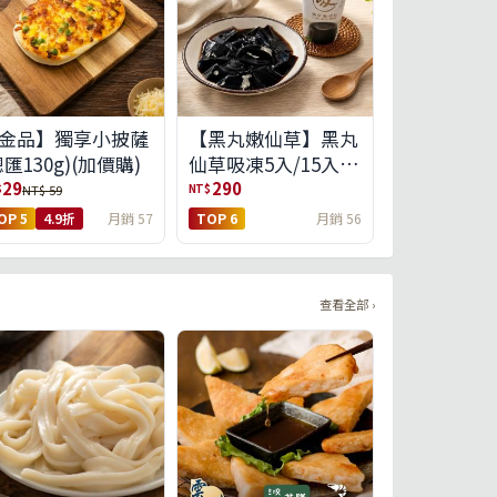
金品】獨享小披薩
【黑丸嫩仙草】黑丸
總匯130g)(加價購)
仙草吸凍5入/15入
(免運)(預購中8/14出
29
290
$
NT$
NT$ 59
貨)
OP 5
4.9折
月銷 57
TOP 6
月銷 56
查看全部 ›