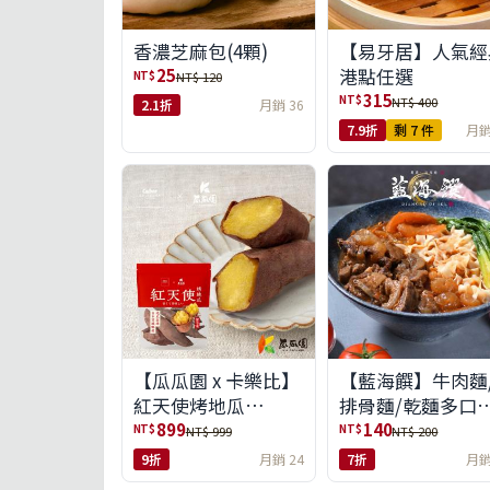
【易牙居】人氣經
香濃芝麻包(4顆)
港點任選
25
NT$
NT$ 120
315
NT$
NT$ 400
2.1折
月銷 36
7.9折
剩 7 件
月銷
【瓜瓜園 x 卡樂比】
【藍海饌】牛肉麵
紅天使烤地瓜
排骨麵/乾麵多口
350g*10包(免運組)
任選
899
140
NT$
NT$
NT$ 999
NT$ 200
9折
月銷 24
7折
月銷