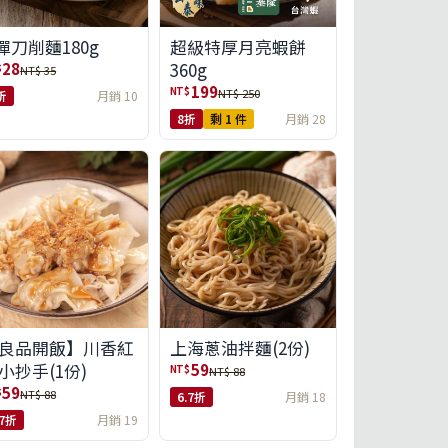
彈刀削麵180g
超級特厚月亮蝦餅
360g
28
$
NT$ 35
199
NT$
NT$ 250
折
月銷 10
8折
剩 1 件
月銷 28
良品開飯】川香紅
上海蔥油拌麵(2份)
小抄手(1份)
59
NT$
NT$ 88
59
$
NT$ 88
6.7折
月銷 18
.7折
月銷 19