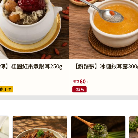
傅】桂圓紅棗燉銀耳250g
【鬍鬚張】冰糖銀耳露300
60
NT$
388
80
剩 1 件
-25%