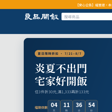
【安心公告】經查證，本公司全品項與上游
夏日限時折扣 · 7/21–8/7
炎夏不出門
宅家好開飯
任3件折30元,滿1,333再折133元
04
11
36
52
檔期倒數
天
時
分
秒