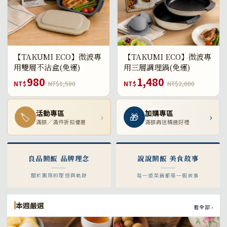
【TAKUMI ECO】微波專
【TAKUMI ECO】微波專
用雙層不沾盒(免運)
用三層調理鍋(免運)
980
1,480
NT$
NT$1,500
NT$
NT$2,000
活動專區
加購專區
🏷
›
🎁
›
滿額／滿件折扣優惠
滿額再送精選好禮
良品開飯 品牌理念
說說開飯 美食故事
關於團隊的理想與軌跡
每一道菜餚都是一個故事
本週嚴選
看全部 ›