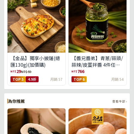
【金品】獨享小披薩(總
【醬兄醬弟】青蔥/蒜頭/
匯130g)(加價購)
蒜辣/皮蛋拌醬 4件任選
(免運組)
29
766
NT$
NT$
NT$ 59
TOP 5
4.9折
月銷 57
TOP 6
月銷 54
為你推薦
查看全部 ›