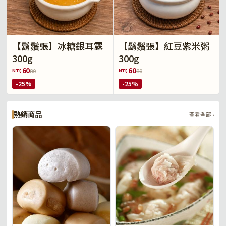
【鬍鬚張】冰糖銀耳露
【鬍鬚張】紅豆紫米粥
300g
300g
60
60
NT$
NT$
80
80
-25%
-25%
熱銷商品
查看全部 ›