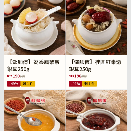
【鄧師傅】荔香鳳梨燉
【鄧師傅】桂圓紅棗燉
銀耳250g
銀耳250g
198
198
NT$
NT$
388
388
-49%
剩 1 件
-49%
剩 1 件