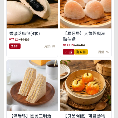
【易牙居】人氣經典港
香濃芝麻包(4顆)
點任選
25
NT$
NT$ 120
315
NT$
NT$ 400
2.1折
月銷 38
7.9折
剩 6 件
月銷 26
【洪瑞珍】國民三明治
【良品開飯】可愛動物