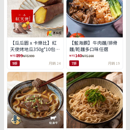
【瓜瓜園 x 卡樂比】紅
【藍海饌】牛肉麵/排骨
天使烤地瓜350g*10包
麵/乾麵多口味任選
(免運組)
899
140
NT$
NT$
NT$ 999
NT$ 200
9折
月銷 24
7折
月銷 19