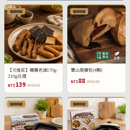
檔期精選
檔期精選
【元進莊】糖醬老滷170g-
寶山黑糖包(4顆)
210g任選
88
NT$
NT$128
139
NT$
NT$199
檔期精選
檔期精選