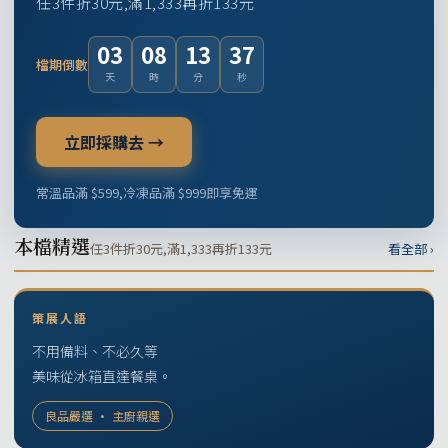
任3件折30元,滿1,333再折133元
03
08
13
36
檔期倒數
天
時
分
秒
立即採購去 →
常溫品滿 $599,冷凍品滿 $999即享免運
本檔精選
任3件折30元,滿1,333再折133元
看全部 ›
策展人語
不用備料、不必久等
美味從冰箱直達餐桌。
良品嚴選 · 主廚親選