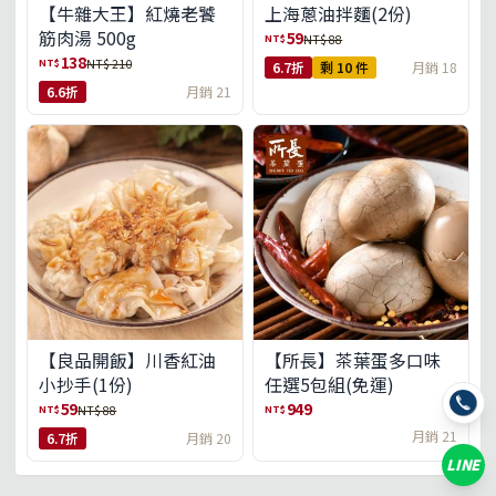
【牛雜大王】紅燒老饕
上海蔥油拌麵(2份)
筋肉湯 500g
59
NT$
NT$ 88
138
NT$
NT$ 210
6.7折
剩 10 件
月銷 18
6.6折
月銷 21
【良品開飯】川香紅油
【所長】茶葉蛋多口味
小抄手(1份)
任選5包組(免運)
59
949
NT$
NT$
NT$ 88
月銷 21
6.7折
月銷 20
LINE