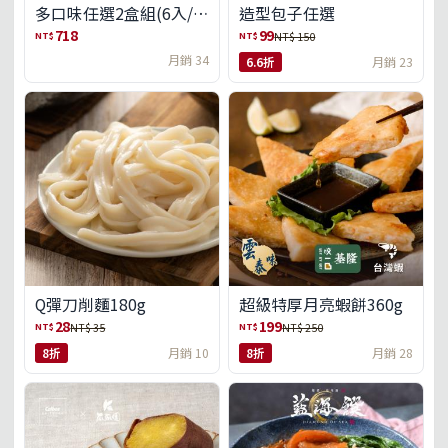
多口味任選2盒組(6入/
造型包子任選
盒)(免運)
718
99
NT$
NT$
NT$ 150
月銷 34
6.6折
月銷 23
Q彈刀削麵180g
超級特厚月亮蝦餅360g
28
199
NT$
NT$
NT$ 35
NT$ 250
8折
月銷 10
8折
月銷 28