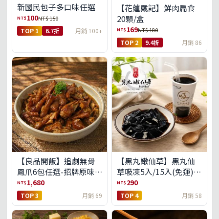
新國民包子多口味任選
【花蓮戴記】鮮肉扁食
100
20顆/盒
NT$
NT$ 150
169
NT$
NT$ 180
TOP 1
6.7折
月銷 100+
TOP 2
9.4折
月銷 86
【良品開飯】追劇無骨
【黑丸嫩仙草】黑丸仙
鳳爪6包任選-招牌原味/
草吸凍5入/15入(免運)
濃濃蒜香/過癮麻辣(免運
(預購中8/14出貨)
1,680
290
NT$
NT$
組)
TOP 3
月銷 69
TOP 4
月銷 58