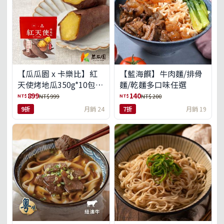
【瓜瓜園 x 卡樂比】紅
【藍海饌】牛肉麵/排骨
天使烤地瓜350g*10包
麵/乾麵多口味任選
(免運組)
899
140
NT$
NT$
NT$ 999
NT$ 200
9折
月銷 24
7折
月銷 19