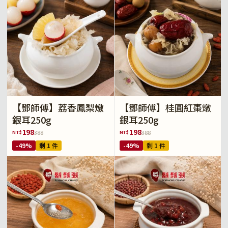
【鄧師傅】荔香鳳梨燉
【鄧師傅】桂圓紅棗燉
銀耳250g
銀耳250g
198
198
NT$
NT$
388
388
-49%
剩 1 件
-49%
剩 1 件