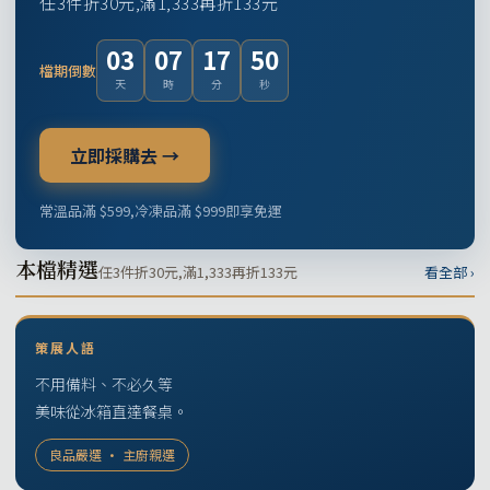
任3件折30元,滿1,333再折133元
03
07
17
49
檔期倒數
天
時
分
秒
立即採購去 →
常溫品滿 $599,冷凍品滿 $999即享免運
本檔精選
任3件折30元,滿1,333再折133元
看全部 ›
策展人語
不用備料、不必久等
美味從冰箱直達餐桌。
良品嚴選 · 主廚親選