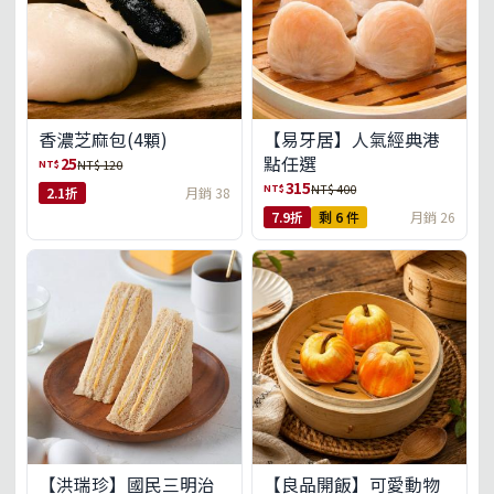
【易牙居】人氣經典港
香濃芝麻包(4顆)
點任選
25
NT$
NT$ 120
315
NT$
NT$ 400
2.1折
月銷 38
7.9折
剩 6 件
月銷 26
【洪瑞珍】國民三明治
【良品開飯】可愛動物