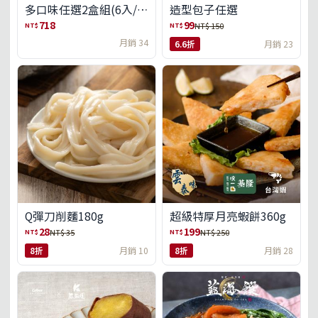
多口味任選2盒組(6入/
造型包子任選
盒)(免運)
718
99
NT$
NT$
NT$ 150
月銷 34
6.6折
月銷 23
Q彈刀削麵180g
超級特厚月亮蝦餅360g
28
199
NT$
NT$
NT$ 35
NT$ 250
8折
月銷 10
8折
月銷 28