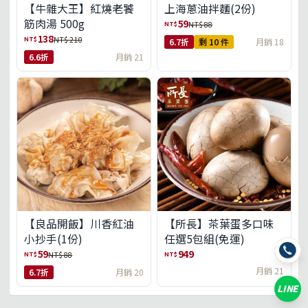
【牛雜大王】紅燒老饕
上海蔥油拌麵(2份)
筋肉湯 500g
59
NT$
NT$ 88
138
NT$
NT$ 210
6.7折
剩 10 件
月銷 18
6.6折
月銷 21
【良品開飯】川香紅油
【所長】茶葉蛋多口味
小抄手(1份)
任選5包組(免運)
59
949
NT$
NT$
NT$ 88
月銷 21
6.7折
月銷 20
LINE