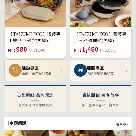
【TAKUMI ECO】微波專
【TAKUMI ECO】微波專
用雙層不沾盒(免運)
用三層調理鍋(免運)
980
1,480
NT$
NT$1,500
NT$
NT$2,000
活動專區
加購專區
🏷
›
🎁
›
滿額／滿件折扣優惠
滿額再送精選好禮
良品開飯 品牌理念
說說開飯 美食故事
關於團隊的理想與軌跡
每一道菜餚都是一個故事
本週嚴選
看全部 ›