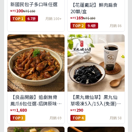
新國民包子多口味任選
【花蓮戴記】鮮肉扁食
100
20顆/盒
NT$
NT$ 150
169
NT$
NT$ 180
TOP 1
6.7折
月銷 100+
TOP 2
9.4折
月銷 86
【良品開飯】追劇無骨
【黑丸嫩仙草】黑丸仙
鳳爪6包任選-招牌原味/
草吸凍5入/15入(免運)
濃濃蒜香/過癮麻辣(免運
(預購中8/14出貨)
1,680
290
NT$
NT$
組)
TOP 3
月銷 69
TOP 4
月銷 58