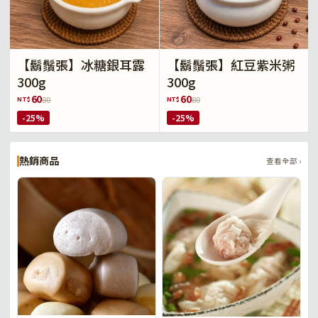
【鬍鬚張】冰糖銀耳露
【鬍鬚張】紅豆紫米粥
300g
300g
60
60
NT$
NT$
80
80
-25%
-25%
熱銷商品
查看全部 ›