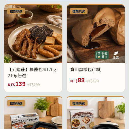
檔期精選
檔期精選
【元進莊】糖醬老滷170g-
寶山黑糖包(4顆)
210g任選
88
NT$
NT$128
139
NT$
NT$199
檔期精選
檔期精選