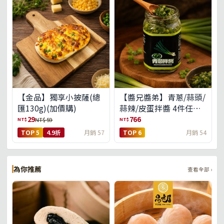
【金品】獨享小披薩(總
【醬兄醬弟】青蔥/蒜頭/
匯130g)(加價購)
蒜辣/皮蛋拌醬 4件任選
(免運組)
29
766
NT$
NT$
NT$ 59
TOP 5
4.9折
月銷 57
TOP 6
月銷 54
為你推薦
查看全部 ›