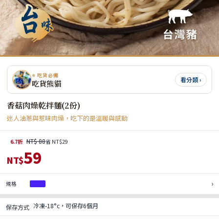
⭐ 吃貨必備
看分類 ›
吃貨熊貓
香菇肉燥乾拌麵(2份)
迷人油蔥與惹味肉燥，吃下的是溫暖與感動
NT$ 88
6.7折
省 NT$29
59
NT$
›
規格
1包
冷凍-18°c，可保存6個月
保存方式