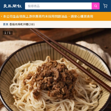
司全品項與上游供應商均未採用問題油品，請安心購買食用
首頁
/
香菇肉燥乾拌麵(2份)
1 / 1