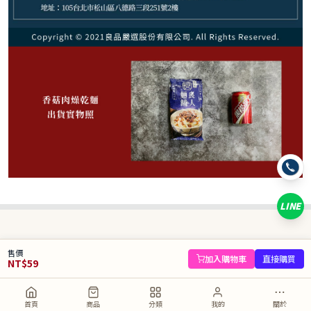
59
NT$
NT$ 88
6.7折
規格
1包
LINE
數量
−
+
售價
庫存 37 件
加入購物車
直接購買
NT$
59
加入購物車
直接購買
首頁
商品
分類
我的
關於