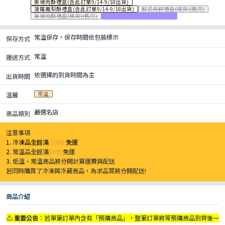
東坡肉酥禮盒(含此訂單9/14-9/18出貨)
菠蘿鳳梨酥禮盒(含此訂單9/14-9/18出貨)
蘇式月餅禮盒(現貨)(售完)
東坡肉酥禮盒(現貨)(售完)
菠蘿鳳梨酥禮盒(現貨)(售完)
常溫保存，保存時間依包裝標示
保存方式
常溫
運送方式
依選擇的到貨時間為主
出貨時間
常溫
溫層
嚴選名店
商品類別
注意事項
1. 冷凍品全館滿
$999
免運
2.
常溫品全館滿
$599
免運
3.
低溫、常溫商品將分開計算運費與配送
若同時購買了冷凍與冷藏商品，為求品質將分開配送!
商品介紹
⚠️
重要公告
：若單筆訂單內含有「預購商品」，整筆訂單將等預購商品到齊後一