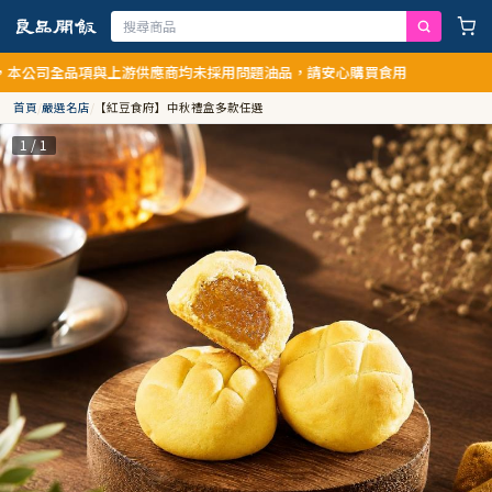
品項與上游供應商均未採用問題油品，請安心購買食用
首頁
/
嚴選名店
/
【紅豆食府】中秋禮盒多款任選
1 / 1