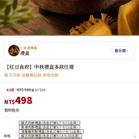
⭐ 送禮體面
看分類 ›
禮盒
【紅豆食府】中秋禮盒多款任選
蘇式月餅 菠蘿鳳梨酥 東坡肉酥
NT$ 588
8.5折
省 NT$90
498
NT$
暫時售完
蘇式月餅禮盒(含此訂單9/7-9/11出貨)
東坡肉酥禮盒(含此訂單9/7-9/11出貨)
菠蘿鳳梨酥禮盒(含此訂單9/7-9/11出貨)
›
規格
蘇式月餅禮盒(含此訂單9/14-9/18出貨)