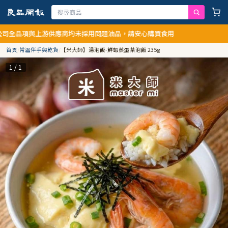
游供應商均未採用問題油品，請安心購買食用
首頁
/
常溫伴手與乾貨
/
【米大師】湯泡飯-鮮蝦蒸蛋茶泡飯 235g
1 / 1