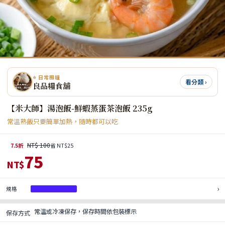
⭐ 日常囤糧
看分類 ›
良品糧食舖
【米大師】湯泡飯-鮮蝦蒸蛋茶泡飯 235g
常溫熟飯只要簡單加熱，隨時都可以吃
NT$ 100
7.5折
省 NT$25
75
NT$
›
規格
鮮蝦蒸蛋茶泡飯
常溫或冷凍保存，保存時間依包裝標示
保存方式