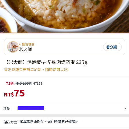
⭐ 穀物精華
看分類 ›
米大師
【米大師】湯泡飯-古早味肉燥蒸蛋 235g
常溫熟飯只要簡單加熱，隨時都可以吃
NT$ 100
7.5折
省 NT$25
75
NT$
›
規格
古早味肉燥蒸蛋
常溫或冷凍保存，保存時間依包裝標示
保存方式