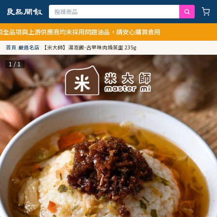
供應商均未採用問題油品，請安心購買食用
首頁
/
嚴選名店
/
【米大師】湯泡飯-古早味肉燥蒸蛋 235g
1 / 1