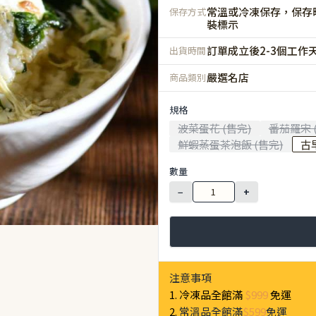
常溫或冷凍保存，保存
保存方式
裝標示
訂單成立後2-3個工作
出貨時間
嚴選名店
商品類別
規格
波菜蛋花 (售完)
番茄羅宋 
鮮蝦蒸蛋茶泡飯 (售完)
古
數量
−
+
注意事項
1. 冷凍品全館滿
$999
免運
2.
常溫品全館滿
$599
免運