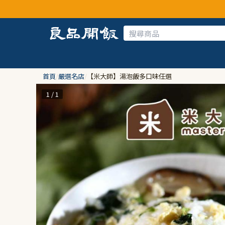
首頁
/
嚴選名店
/
【米大師】湯泡飯多口味任選
1 / 1