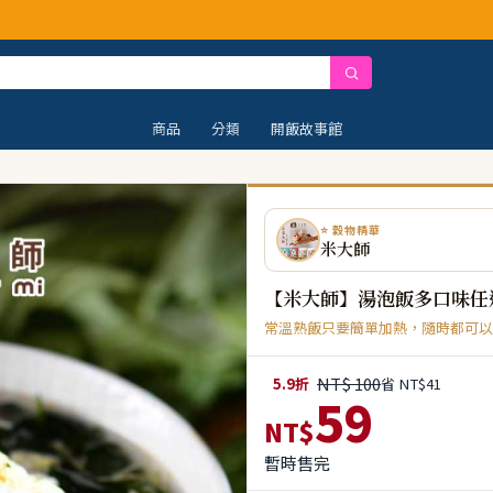
【安
商品
分類
開飯故事館
⭐ 穀物精華
米大師
【米大師】湯泡飯多口味任
常溫熟飯只要簡單加熱，隨時都可以
NT$ 100
5.9折
省 NT$41
59
NT$
暫時售完