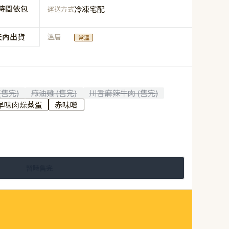
時間依包
冷凍宅配
運送方式
天內出貨
溫層
常溫
59
NT$
NT$ 100
5.9折
(售完)
麻油雞 (售完)
川香麻辣牛肉 (售完)
早味肉燥蒸蛋
赤味噌
規格
波菜蛋花 (售完)
番茄羅宋 (售完)
麻油雞 (售完)
川香麻辣牛肉 (售完)
鮮蝦蒸蛋茶泡飯 (售完)
暫時售完
古早味肉燥蒸蛋
赤味噌
數量
−
+