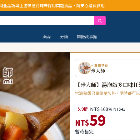
均未採用問題油品，請安心購買食用
商品
分類
開飯故事館
⭐ 穀物精華
米大師
【米大師】湯泡飯多口味任
常溫熟飯只要簡單加熱，隨時都可以
NT$ 100
5.9折
省 NT$41
59
NT$
暫時售完