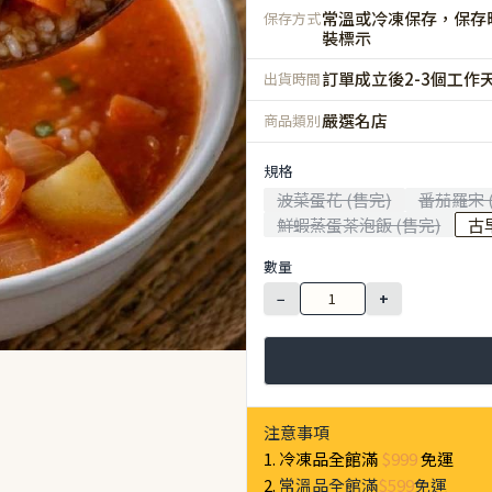
常溫或冷凍保存，保存
保存方式
裝標示
訂單成立後2-3個工作
出貨時間
嚴選名店
商品類別
規格
波菜蛋花 (售完)
番茄羅宋 
鮮蝦蒸蛋茶泡飯 (售完)
古
數量
−
+
注意事項
1. 冷凍品全館滿
$999
免運
2.
常溫品全館滿
$599
免運