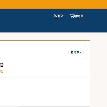
登入
購物車
看分類 ›
選
吃