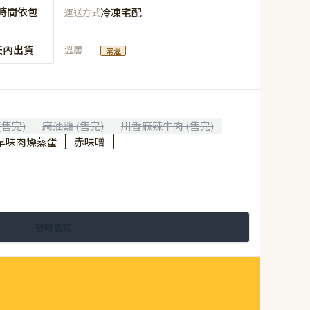
時間依包
冷凍宅配
運送方式
天內出貨
溫層
常溫
(售完)
麻油雞 (售完)
川香麻辣牛肉 (售完)
早味肉燥蒸蛋
赤味噌
暫時售完