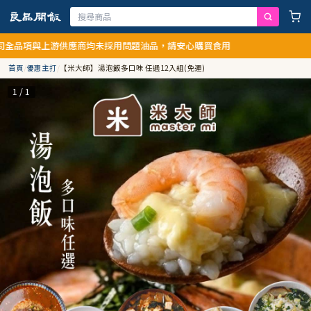
供應商均未採用問題油品，請安心購買食用
首頁
/
優惠主打
/
【米大師】湯泡飯多口味 任選12入組(免運)
1 / 1