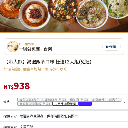
⭐ 一組划算
看分類 ›
一組就免運 · 台灣
【米大師】湯泡飯多口味 任選12入組(免運)
常溫熟飯只要簡單加熱，隨時都可以吃
938
NT$
波菜蛋花(售完)
番茄羅宋(售完)
麻油雞(售完)
川香麻辣牛肉(售完)
›
規格
鮮蝦蒸蛋茶泡飯(售完)
古早味肉燥蒸蛋
赤味噌
常溫或冷凍保存，保存時間依包裝標示
保存方式
冷凍宅配
運送方式