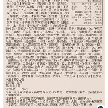
波菜蛋花*1
售完
番茄羅宋*1
售完
麻油雞*1
售完
川香麻辣牛肉*1
售完
鮮蝦蒸蛋茶泡飯*1
售完
−
+
古早味肉燥蒸蛋*1