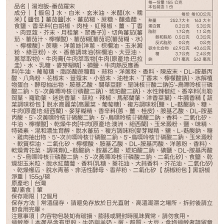
請選購商品（任選 12 件）
波菜蛋花*1
售完
番茄羅宋*1
售完
麻油雞*1
售完
川香麻辣牛肉*1
售完
鮮蝦蒸蛋茶泡飯*1
售完
−
+
古早味肉燥蒸蛋*1