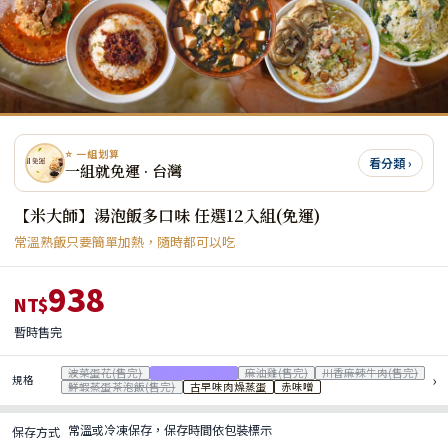
⭐ 一組划算
看分類 ›
一組就免運 · 台灣
【米大師】湯泡飯多口味 任選12入組(免運)
常溫熟飯只要簡單加熱，隨時都可以吃
938
NT$
暫時售完
波菜蛋花(售完)
番茄羅宋(售完)
麻油雞(售完)
川香麻辣牛肉(售完)
›
規格
鮮蝦蒸蛋茶泡飯(售完)
古早味肉燥蒸蛋
赤味噌
常溫或冷凍保存，保存時間依包裝標示
保存方式