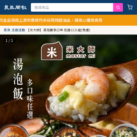
游供應商均未採用問題油品，請安心購買食用
首頁
/
主題活動
/
【米大師】湯泡飯多口味 任選12入組(免運)
1 / 1