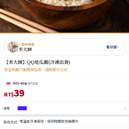
⭐ 穀物精華
看分類 ›
米大師
【米大師】QQ地瓜飯(冷凍出貨)
常溫熟飯只要簡單加熱，隨時都可以吃
NT$ 49
8折
省 NT$10
39
NT$
›
規格
1包
常溫或冷凍保存，保存時間依包裝標示
保存方式