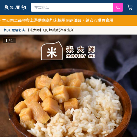
品項與上游供應商均未採用問題油品，請安心購買食用
首頁
/
嚴選名店
/
【米大師】QQ地瓜飯(冷凍出貨)
1 / 1