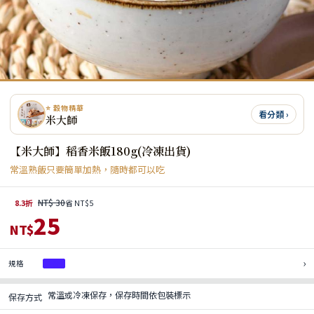
⭐ 穀物精華
看分類 ›
米大師
【米大師】稻香米飯180g(冷凍出貨)
常溫熟飯只要簡單加熱，隨時都可以吃
NT$ 30
8.3折
省 NT$5
25
NT$
›
規格
1份
常溫或冷凍保存，保存時間依包裝標示
保存方式