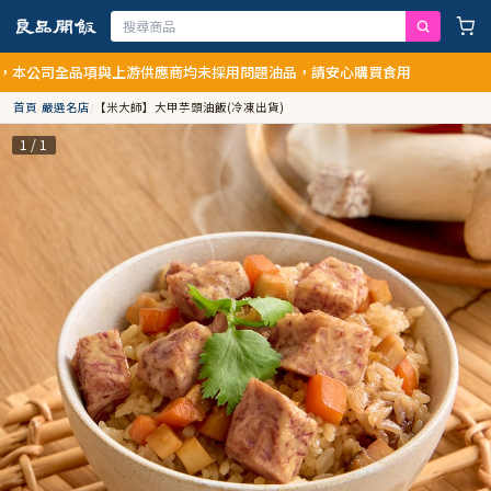
司全品項與上游供應商均未採用問題油品，請安心購買食用
首頁
/
嚴選名店
/
【米大師】大甲芋頭油飯(冷凍出貨)
1 / 1