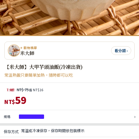
⭐ 穀物精華
看分類 ›
米大師
【米大師】大甲芋頭油飯(冷凍出貨)
常溫熟飯只要簡單加熱，隨時都可以吃
NT$ 75
7.9折
省 NT$16
59
NT$
›
規格
大甲芋頭油飯
常溫或冷凍保存，保存時間依包裝標示
保存方式