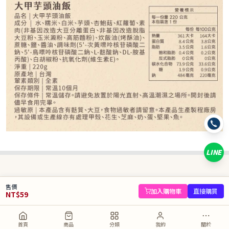
59
NT$
NT$ 75
7.9折
規格
大甲芋頭油飯
LINE
數量
−
+
售價
庫存 95 件
加入購物車
直接購買
NT$
59
加入購物車
直接購買
首頁
商品
分類
我的
關於