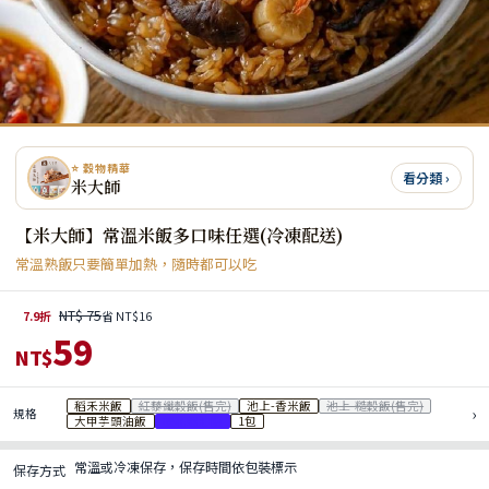
⭐ 穀物精華
看分類 ›
米大師
【米大師】常溫米飯多口味任選(冷凍配送)
常溫熟飯只要簡單加熱，隨時都可以吃
NT$ 75
7.9折
省 NT$16
59
NT$
稻禾米飯
紅藜纖穀飯(售完)
池上-香米飯
池上-糙穀飯(售完)
›
規格
大甲芋頭油飯
櫻花蝦油飯
1包
常溫或冷凍保存，保存時間依包裝標示
保存方式