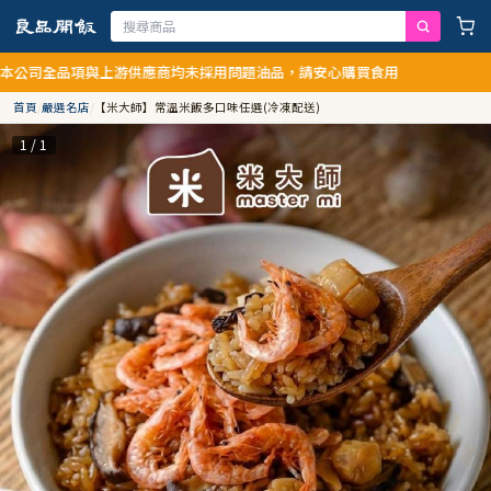
項與上游供應商均未採用問題油品，請安心購買食用
首頁
/
嚴選名店
/
【米大師】常溫米飯多口味任選(冷凍配送)
1 / 1