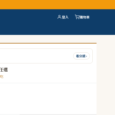
登入
購物車
看分類 ›
任選
吃