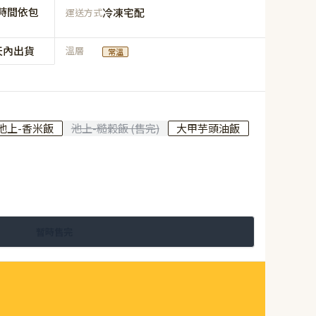
時間依包
冷凍宅配
運送方式
天內出貨
溫層
常溫
池上-香米飯
池上-糙穀飯 (售完)
大甲芋頭油飯
暫時售完