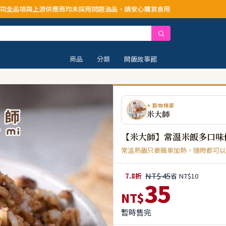
均未採用問題油品，請安心購買食用
商品
分類
開飯故事館
⭐ 穀物精華
米大師
【米大師】常溫米飯多口味
常溫熟飯只要簡單加熱，隨時都可以
NT$ 45
7.8折
省 NT$10
35
NT$
暫時售完