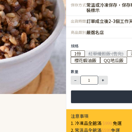
常溫或冷凍保存，保存
保存方式
裝標示
訂單成立後2-3個工作
出貨時間
嚴選名店
商品類別
規格
1份
紅藜纖穀飯 (售完)
櫻花蝦油飯
QQ地瓜飯
數量
−
+
注意事項
1. 冷凍品全館滿
$999
免運
2.
常溫品全館滿
$599
免運