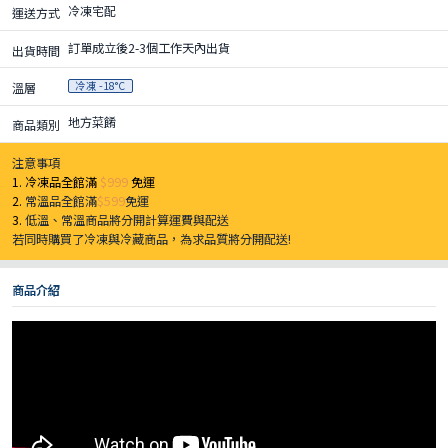
冷凍宅配
運送方式
訂單成立後2-3個工作天內出貨
出貨時間
冷凍 -18°C
溫層
地方菜餚
商品類別
注意事項
1. 冷凍品全館滿
$999
免運
2.
常溫品全館滿
$599
免運
3.
低溫、常溫商品將分開計算運費與配送
若同時購買了冷凍與冷藏商品，為求品質將分開配送!
商品介紹