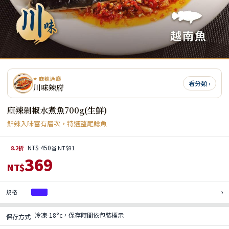
⭐ 麻辣過癮
看分類 ›
川味辣府
麻辣剁椒水煮魚700g(生鮮)
鮮辣入味富有層次，特選整尾鯰魚
NT$ 450
8.2折
省 NT$81
369
NT$
›
規格
1入
冷凍-18°c，保存時間依包裝標示
保存方式