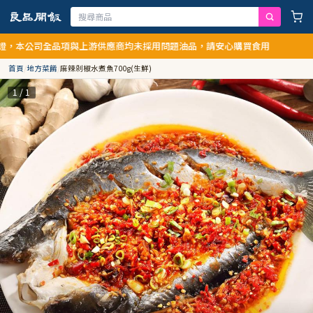
，本公司全品項與上游供應商均未採用問題油品，請安心購買食用
首頁
/
地方菜餚
/
麻辣剁椒水煮魚700g(生鮮)
1 / 1