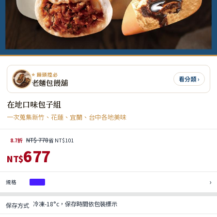
⭐ 饅頭控必
看分類 ›
老麵包饅舖
在地口味包子組
一次蒐集新竹、花蓮、宜蘭、台中各地美味
NT$ 778
8.7折
省 NT$101
677
NT$
›
規格
4袋
冷凍-18°c，保存時間依包裝標示
保存方式