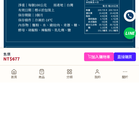
規格
4袋
LINE
數量
−
+
售價
庫存 20 件
加入購物車
直接購買
NT$
677
加入購物車
直接購買
首頁
商品
分類
我的
關於