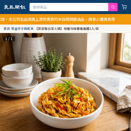
，本公司全品項與上游供應商均未採用問題油品，請安心購買食用
首頁
/
常溫伴手與乾貨
/
【劉家酸白菜火鍋】抱醒你麻醬擔擔麵3入/袋
1 / 1