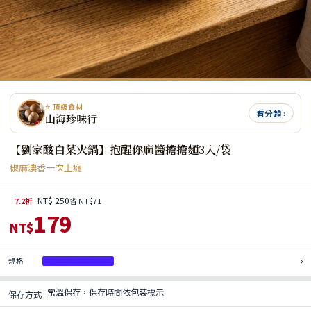
⭐ 頂級食材
看分類 ›
山海珍味行
【劉家酸白菜火鍋】抱醒你麻醬擔擔麵3入/袋
椒麻濃香一次上癮
NT$ 250
7.2折
省 NT$71
179
NT$
›
規格
抱醒你麻醬擔擔麵
常溫保存，保存時間依包裝標示
保存方式