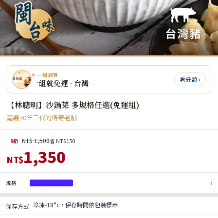
⭐ 一組划算
看分類 ›
一組就免運 · 台灣
【林聰明】沙鍋菜 多規格任選(免運組)
嘉義70年三代的傳奇老舖
NT$ 1,500
9折
省 NT$150
1,350
NT$
›
規格
沙鍋菜1000g*4
冷凍-18°c，保存時間依包裝標示
保存方式