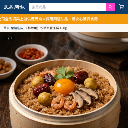
與上游供應商均未採用問題油品，請安心購買食用
首頁
/
嚴選名店
/
【林聰明】沙鍋八寶米糕 450g
1 / 1