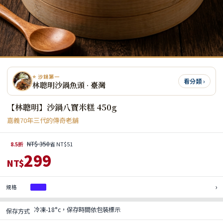
⭐ 沙鍋第一
看分類 ›
林聰明沙鍋魚頭 · 臺灣
【林聰明】沙鍋八寶米糕 450g
嘉義70年三代的傳奇老舖
NT$ 350
8.5折
省 NT$51
299
NT$
›
規格
1入
冷凍-18°c，保存時間依包裝標示
保存方式