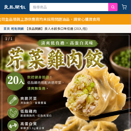
上游供應商均未採用問題油品，請安心購買食用
首頁
/
輕鬆開飯
/
【良品開飯】良人水餃多口味任選 (20入/包)
1 / 1