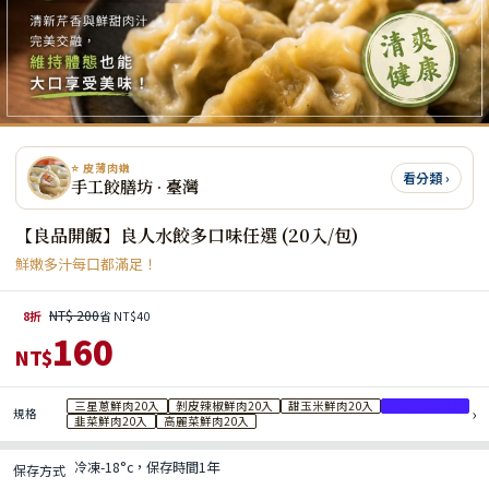
⭐ 皮薄肉嫩
看分類 ›
手工餃膳坊 · 臺灣
【良品開飯】良人水餃多口味任選 (20入/包)
鮮嫩多汁每口都滿足！
NT$ 200
8折
省 NT$40
160
NT$
三星蔥鮮肉20入
剝皮辣椒鮮肉20入
甜玉米鮮肉20入
芹菜雞肉20入
›
規格
韭菜鮮肉20入
高麗菜鮮肉20入
冷凍-18°c，保存時間1年
保存方式