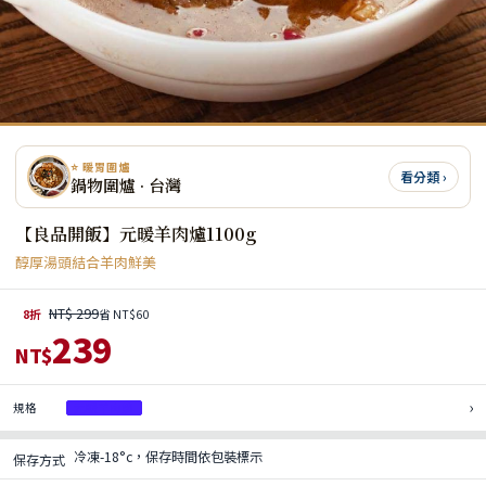
⭐ 暖胃圍爐
看分類 ›
鍋物圍爐 · 台灣
【良品開飯】元暖羊肉爐1100g
醇厚湯頭結合羊肉鮮美
NT$ 299
8折
省 NT$60
239
NT$
›
規格
元暖羊肉爐
冷凍-18°c，保存時間依包裝標示
保存方式