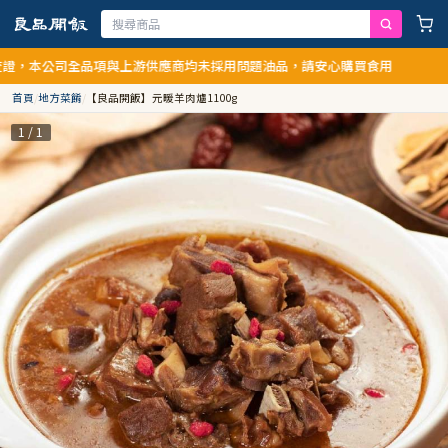
，本公司全品項與上游供應商均未採用問題油品，請安心購買食用
首頁
/
地方菜餚
/
【良品開飯】元暖羊肉爐1100g
1 / 1