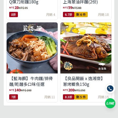
Q彈刀削麵180g
上海蔥油拌麵(2份)
28
59
NT$
NT$
NT$ 35
NT$ 88
8折
月銷 4
6.7折
剩 6 件
月銷 18
【藍海饌】牛肉麵/排骨
【良品開飯 x 逸湘齋】
麵/乾麵多口味任選
蔥烤鯽魚150g
140
208
NT$
NT$
NT$ 200
NT$ 250
7折
月銷 11
8.3折
剩 5 件
月銷 15
LINE