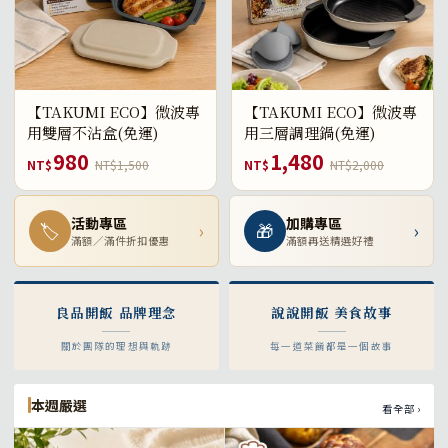
【TAKUMI ECO】微波專
【TAKUMI ECO】微波專
用雙層不沾盒(免運)
用三層調理鍋(免運)
980
1,480
NT$
NT$1,500
NT$
NT$2,000
活動專區
加購專區
🏷
›
🎁
›
滿額／滿件折扣優惠
滿額再送精選好禮
良品開飯 品牌理念
說說開飯 美食故事
關於團隊的理想與軌跡
每一道菜餚都是一個故事
本週嚴選
看全部 ›