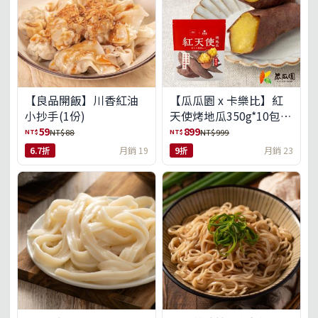
【良品開飯】川香紅油
【瓜瓜園 x 卡樂比】紅
小抄手(1份)
天使烤地瓜350g*10包
(免運組)
59
899
NT$
NT$
NT$ 88
NT$ 999
6.7折
月銷 19
9折
月銷 23