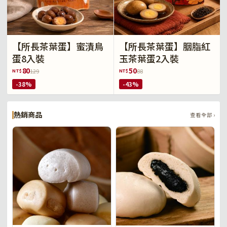
【所長茶葉蛋】蜜漬鳥
【所長茶葉蛋】胭脂紅
蛋8入裝
玉茶葉蛋2入裝
80
50
NT$
NT$
129
88
-38%
-43%
熱銷商品
查看全部 ›