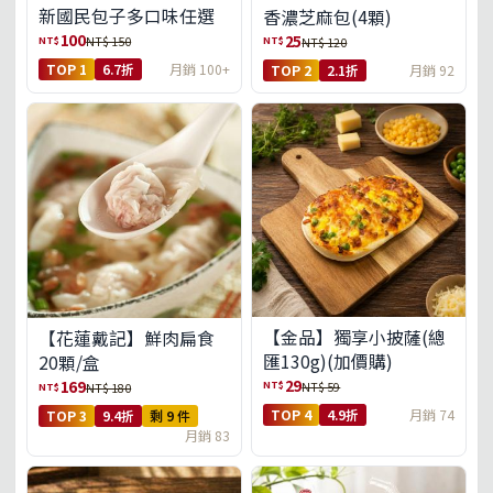
新國民包子多口味任選
香濃芝麻包(4顆)
100
25
NT$
NT$
NT$ 150
NT$ 120
TOP 1
6.7折
月銷 100+
TOP 2
2.1折
月銷 92
【金品】獨享小披薩(總
【花蓮戴記】鮮肉扁食
匯130g)(加價購)
20顆/盒
29
169
NT$
NT$ 59
NT$
NT$ 180
TOP 4
4.9折
月銷 74
TOP 3
9.4折
剩 9 件
月銷 83