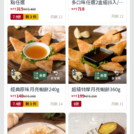
點任選
多口味任選2盒組(6入/
盒)(免運)
315
718
NT$
NT$
NT$ 400
月銷 23
7.9折
剩 3 件
月銷 22
經典原味月亮蝦餅240g
超級特厚月亮蝦餅360g
148
199
NT$
NT$
NT$ 200
NT$ 250
7.4折
剩 3 件
月銷 24
8折
月銷 31