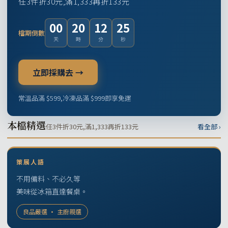
任3件折30元,滿1,333再折133元
00
20
12
24
檔期倒數
天
時
分
秒
立即採購去 →
常溫品滿 $599,冷凍品滿 $999即享免運
本檔精選
任3件折30元,滿1,333再折133元
看全部 ›
策展人語
不用備料、不必久等
美味從冰箱直達餐桌。
良品嚴選 · 主廚親選