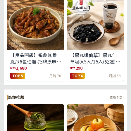
【良品開飯】追劇無骨
【黑丸嫩仙草】黑丸仙
鳳爪6包任選-招牌原味/
草吸凍5入/15入(免運)
濃濃蒜香/過癮麻辣(免運
(預購中8/14出貨)
1,680
290
NT$
NT$
組)
TOP 5
月銷 70
TOP 6
月銷 58
為你推薦
查看全部 ›