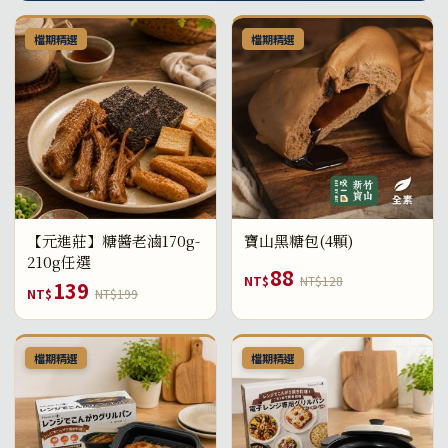
檔期精選
檔期精選
【元進莊】糖醬老滷170g-
寶山黑糖包(4顆)
210g任選
88
NT$
NT$128
139
NT$
NT$199
檔期精選
檔期精選