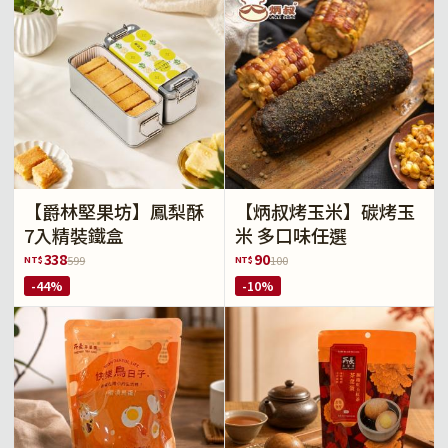
【爵林堅果坊】鳳梨酥
【炳叔烤玉米】碳烤玉
7入精裝鐵盒
米 多口味任選
338
90
NT$
NT$
599
100
-44%
-10%