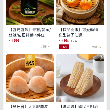
【醬兄醬弟】青蔥/蒜頭/
【良品開飯】可愛動物
蒜辣/皮蛋拌醬 4件任選
造型包子任選
(免運組)
766
99
NT$
NT$
NT$ 150
月銷 44
6.6折
月銷 27
【易牙居】人氣經典港
【洪瑞珍】國民三明治