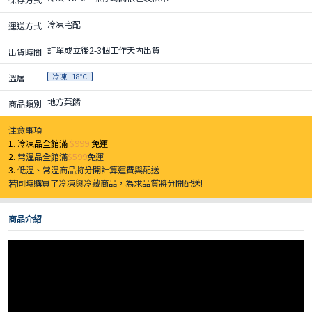
冷凍宅配
運送方式
訂單成立後2-3個工作天內出貨
出貨時間
冷凍 -18°C
溫層
地方菜餚
商品類別
注意事項
1. 冷凍品全館滿
$999
免運
2.
常溫品全館滿
$599
免運
3.
低溫、常溫商品將分開計算運費與配送
若同時購買了冷凍與冷藏商品，為求品質將分開配送!
商品介紹