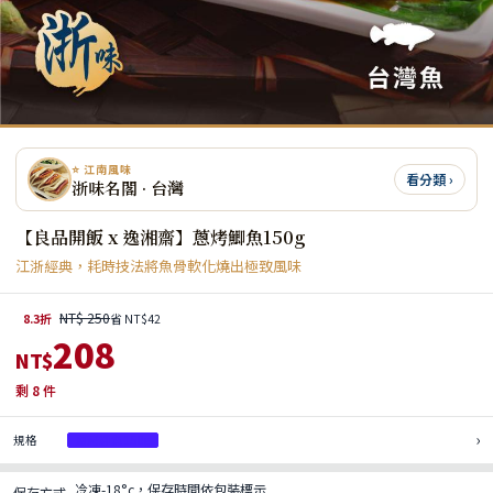
⭐ 江南風味
看分類 ›
浙味名閣 · 台灣
【良品開飯 x 逸湘齋】蔥烤鯽魚150g
江浙經典，耗時技法將魚骨軟化燒出極致風味
NT$ 250
8.3折
省 NT$42
208
NT$
剩
8
件
›
規格
蔥烤鯽魚150g
冷凍-18°c，保存時間依包裝標示
保存方式