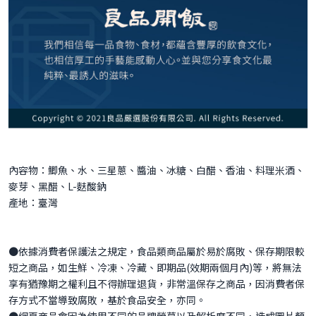
內容物：鯽魚、水、三星蔥、醬油、冰糖、白醋、香油、料理米酒、
麥芽、黑醋、L-麩酸鈉
產地：臺灣
●依據消費者保護法之規定，食品類商品屬於易於腐敗、保存期限較
208
NT$
NT$ 250
短之商品，如生鮮、冷凍、冷藏、即期品(效期兩個月內)等，將無法
8.3折
享有猶豫期之權利且不得辦理退貨，非常溫保存之商品，因消費者保
剩
8
件
存方式不當導致腐敗，基於食品安全，亦同。
●網頁商品會因為使用不同的品牌螢幕以及解析度不同，造成圖片顏