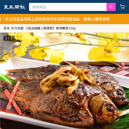
本公司全品項與上游供應商均未採用問題油品，請安心購買食用
首頁
/
地方菜餚
/
【良品開飯 x 逸湘齋】蔥烤鯽魚150g
1 / 1