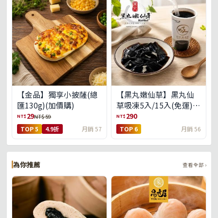
【金品】獨享小披薩(總
【黑丸嫩仙草】黑丸仙
匯130g)(加價購)
草吸凍5入/15入(免運)
(預購中8/14出貨)
29
290
NT$
NT$
NT$ 59
TOP 5
4.9折
月銷 57
TOP 6
月銷 56
為你推薦
查看全部 ›