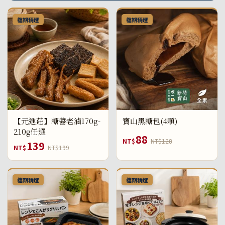
檔期精選
檔期精選
【元進莊】糖醬老滷170g-
寶山黑糖包(4顆)
210g任選
88
NT$
NT$128
139
NT$
NT$199
檔期精選
檔期精選