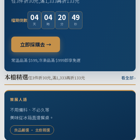
任3件折30元,滿1,333再折133元
04
04
20
48
檔期倒數
天
時
分
秒
立即採購去 →
常溫品滿 $599,冷凍品滿 $999即享免運
本檔精選
任3件折30元,滿1,333再折133元
看全部 ›
策展人語
不用備料、不必久等
美味從冰箱直達餐桌。
良品嚴選 · 主廚親選