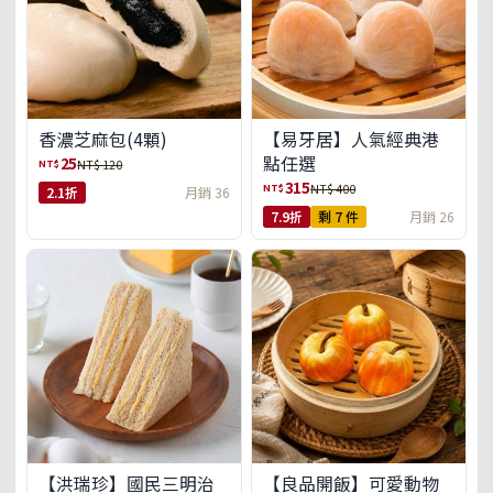
【易牙居】人氣經典港
香濃芝麻包(4顆)
點任選
25
NT$
NT$ 120
315
NT$
NT$ 400
2.1折
月銷 36
7.9折
剩 7 件
月銷 26
【洪瑞珍】國民三明治
【良品開飯】可愛動物