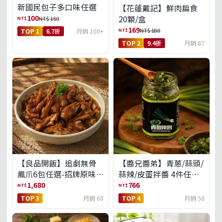
新國民包子多口味任選
【花蓮戴記】鮮肉扁食
100
20顆/盒
NT$
NT$ 150
169
NT$
NT$ 180
TOP 1
6.7折
月銷 100+
TOP 2
9.4折
月銷 87
【良品開飯】追劇無骨
【醬兄醬弟】青蔥/蒜頭/
鳳爪6包任選-招牌原味/
蒜辣/皮蛋拌醬 4件任選
濃濃蒜香/過癮麻辣(免運
(免運組)
1,680
766
NT$
NT$
組)
TOP 3
月銷 68
TOP 4
月銷 58