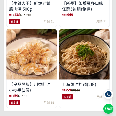
【牛雜大王】紅燒老饕
【所長】茶葉蛋多口味
筋肉湯 500g
任選5包組(免運)
138
949
NT$
NT$
NT$ 210
月銷 21
6.6折
月銷 21
【良品開飯】川香紅油
上海蔥油拌麵(2份)
小抄手(1份)
59
NT$
NT$ 88
59
NT$
NT$ 88
6.7折
月銷 18
6.7折
月銷 19
LINE