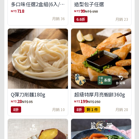
多口味任選2盒組(6入/
造型包子任選
盒)(免運)
718
99
NT$
NT$
NT$ 150
月銷 36
6.6折
月銷 23
Q彈刀削麵180g
超級特厚月亮蝦餅360g
28
199
NT$
NT$
NT$ 35
NT$ 250
8折
月銷 10
8折
剩 1 件
月銷 28