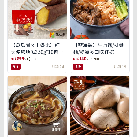
【瓜瓜園 x 卡樂比】紅
【藍海饌】牛肉麵/排骨
天使烤地瓜350g*10包
麵/乾麵多口味任選
(免運組)
899
140
NT$
NT$
NT$ 999
NT$ 200
9折
月銷 24
7折
月銷 19