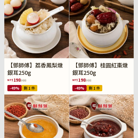
【鄧師傅】荔香鳳梨燉
【鄧師傅】桂圓紅棗燉
銀耳250g
銀耳250g
198
198
NT$
NT$
388
388
-49%
剩 1 件
-49%
剩 1 件