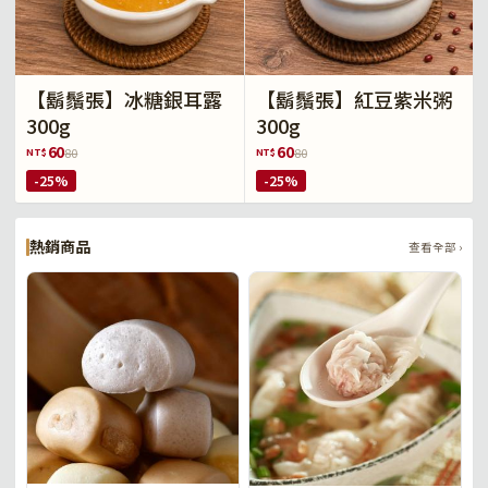
【鬍鬚張】冰糖銀耳露
【鬍鬚張】紅豆紫米粥
300g
300g
60
60
NT$
NT$
80
80
-25%
-25%
熱銷商品
查看全部 ›