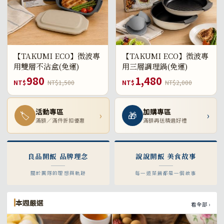
【TAKUMI ECO】微波專
【TAKUMI ECO】微波專
用雙層不沾盒(免運)
用三層調理鍋(免運)
980
1,480
NT$
NT$1,500
NT$
NT$2,000
活動專區
加購專區
🏷
›
🎁
›
滿額／滿件折扣優惠
滿額再送精選好禮
良品開飯 品牌理念
說說開飯 美食故事
關於團隊的理想與軌跡
每一道菜餚都是一個故事
本週嚴選
看全部 ›