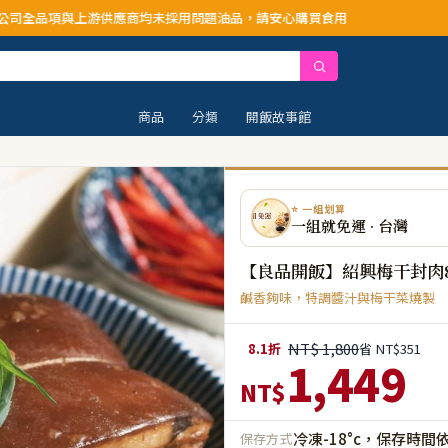
游供應商均未採用問題油品，請安心購買食用
商品
分類
開飯故事館
⭐ 一組划算
一組就免運 · 台灣
【良品開飯】紹興梅干封肉80
鹹香夠味，特調醬汁與梅干菜燒製
NT$ 1,800
8.1折
省 NT$351
1,449
NT$
冷凍-18°c，保存時間
保存方式