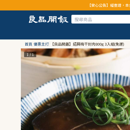
【安心公告】經查證，本公司全品項與上
首頁
/
優惠主打
/
【良品開飯】紹興梅干封肉800g 3入組(免運)
1 / 1