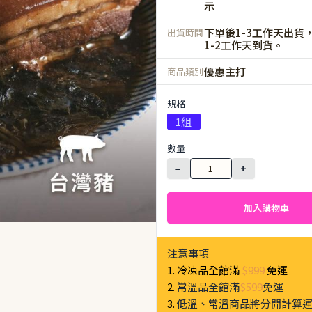
示
下單後1-3工作天出貨
出貨時間
1-2工作天到貨。
優惠主打
商品類別
規格
1組
數量
−
+
加入購物車
注意事項
1. 冷凍品全館滿
$999
免運
2.
常溫品全館滿
$599
免運
3.
低溫、常溫商品將分開計算