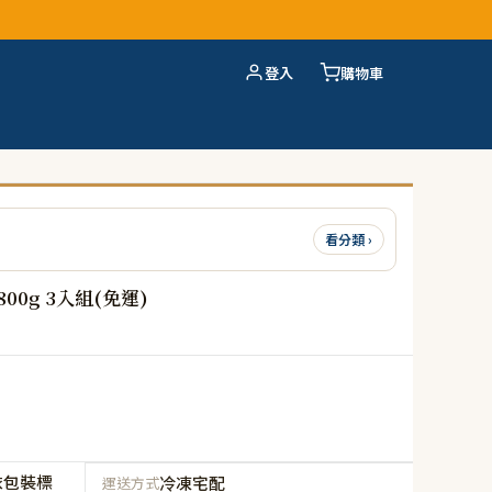
登入
購物車
看分類 ›
0g 3入組(免運)
依包裝標
冷凍宅配
運送方式