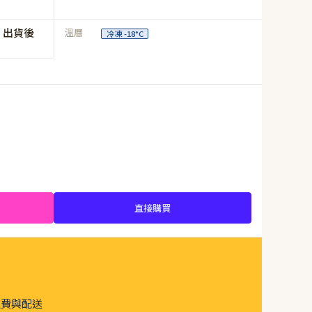
，出貨後
溫層
冷凍 -18°C
直接購買
運費與配送