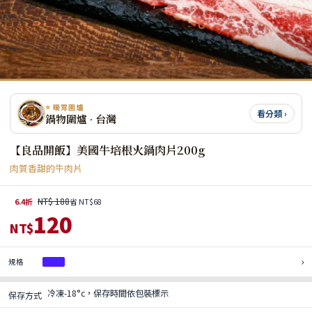
⭐ 暖胃圍爐
看分類 ›
鍋物圍爐 · 台灣
【良品開飯】美國牛培根火鍋肉片200g
肉質香甜的牛肉片
NT$ 188
6.4折
省 NT$68
120
NT$
›
規格
1入
冷凍-18°c，保存時間依包裝標示
保存方式