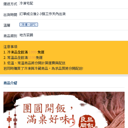
冷凍宅配
運送方式
訂單成立後2-3個工作天內出貨
出貨時間
冷凍 -18°C
溫層
地方菜餚
商品類別
注意事項
1. 冷凍品全館滿
$999
免運
2.
常溫品全館滿
$599
免運
3.
低溫、常溫商品將分開計算運費與配送
若同時購買了冷凍與冷藏商品，為求品質將分開配送!
商品介紹