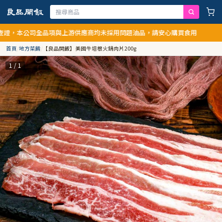
證，本公司全品項與上游供應商均未採用問題油品，請安心購買食用
首頁
/
地方菜餚
/
【良品開飯】美國牛培根火鍋肉片200g
1 / 1