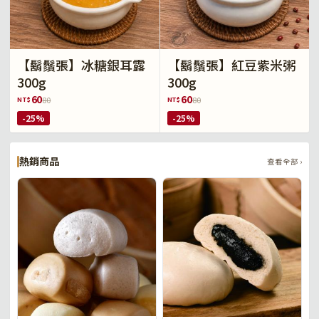
【鬍鬚張】冰糖銀耳露
【鬍鬚張】紅豆紫米粥
300g
300g
60
60
NT$
NT$
80
80
-25%
-25%
熱銷商品
查看全部 ›