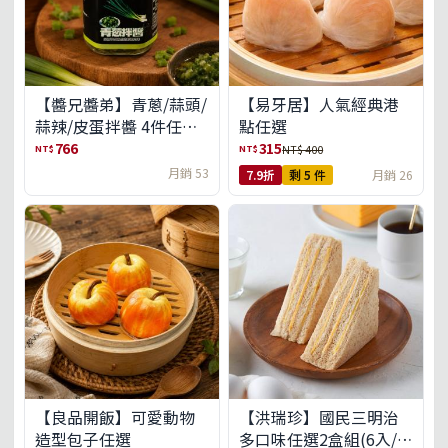
【醬兄醬弟】青蔥/蒜頭/
【易牙居】人氣經典港
蒜辣/皮蛋拌醬 4件任選
點任選
(免運組)
766
315
NT$
NT$
NT$ 400
月銷 53
7.9折
剩 5 件
月銷 26
【良品開飯】可愛動物
【洪瑞珍】國民三明治
造型包子任選
多口味任選2盒組(6入/