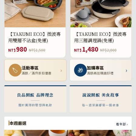
【TAKUMI ECO】微波專
【TAKUMI ECO】微波專
用雙層不沾盒(免運)
用三層調理鍋(免運)
980
1,480
NT$
NT$1,500
NT$
NT$2,000
活動專區
加購專區
🏷
›
🎁
›
滿額／滿件折扣優惠
滿額再送精選好禮
良品開飯 品牌理念
說說開飯 美食故事
關於團隊的理想與軌跡
每一道菜餚都是一個故事
本週嚴選
看全部 ›