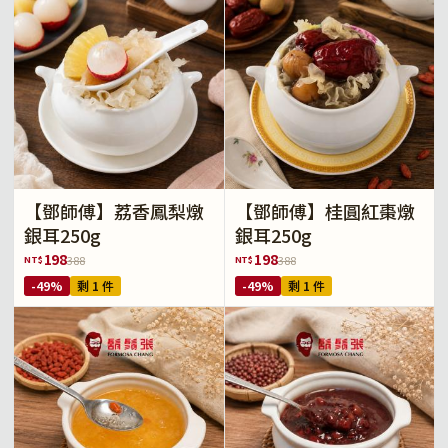
【鄧師傅】荔香鳳梨燉
【鄧師傅】桂圓紅棗燉
銀耳250g
銀耳250g
198
198
NT$
NT$
388
388
-49%
剩 1 件
-49%
剩 1 件