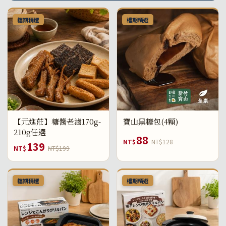
檔期精選
檔期精選
【元進莊】糖醬老滷170g-
寶山黑糖包(4顆)
210g任選
88
NT$
NT$128
139
NT$
NT$199
檔期精選
檔期精選