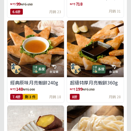
盒)(免運)
99
718
NT$
NT$
NT$ 150
月銷 31
6.6折
月銷 23
經典原味月亮蝦餅240g
超級特厚月亮蝦餅360g
148
199
NT$
NT$
NT$ 200
NT$ 250
7.4折
剩 3 件
月銷 18
8折
月銷 28