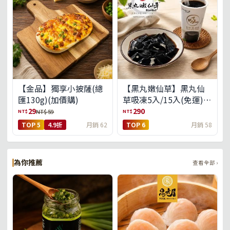
【金品】獨享小披薩(總
【黑丸嫩仙草】黑丸仙
匯130g)(加價購)
草吸凍5入/15入(免運)
(預購中8/14出貨)
29
290
NT$
NT$
NT$ 59
TOP 5
4.9折
月銷 62
TOP 6
月銷 58
為你推薦
查看全部 ›