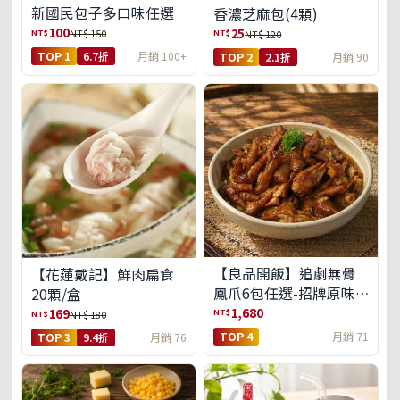
新國民包子多口味任選
香濃芝麻包(4顆)
100
25
NT$
NT$
NT$ 150
NT$ 120
TOP 1
6.7折
月銷 100+
TOP 2
2.1折
月銷 90
【良品開飯】追劇無骨
【花蓮戴記】鮮肉扁食
鳳爪6包任選-招牌原味/
20顆/盒
濃濃蒜香/過癮麻辣(免運
1,680
169
NT$
NT$
NT$ 180
組)
TOP 4
月銷 71
TOP 3
9.4折
月銷 76