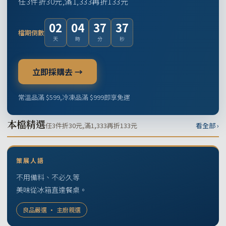
任3件折30元,滿1,333再折133元
02
04
37
36
檔期倒數
天
時
分
秒
立即採購去 →
常溫品滿 $599,冷凍品滿 $999即享免運
本檔精選
任3件折30元,滿1,333再折133元
看全部 ›
策展人語
不用備料、不必久等
美味從冰箱直達餐桌。
良品嚴選 · 主廚親選