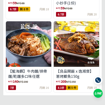
小抄手(1份)
59
NT$
NT$ 88
59
NT$
NT$ 88
6.7折
剩 8 件
月銷 18
6.7折
月銷 20
【藍海饌】牛肉麵/排骨
【良品開飯 x 逸湘齋】
麵/乾麵多口味任選
蔥烤鯽魚150g
140
208
NT$
NT$
NT$ 200
NT$ 250
7折
月銷 16
8.3折
剩 5 件
月銷 18
LINE