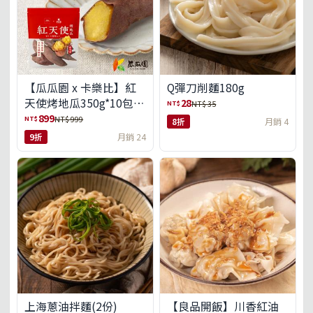
【瓜瓜園 x 卡樂比】紅
Q彈刀削麵180g
天使烤地瓜350g*10包
28
NT$
NT$ 35
(免運組)
899
NT$
NT$ 999
8折
月銷 4
9折
月銷 24
上海蔥油拌麵(2份)
【良品開飯】川香紅油