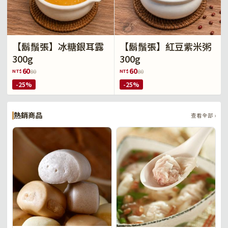
【鬍鬚張】冰糖銀耳露
【鬍鬚張】紅豆紫米粥
300g
300g
60
60
NT$
NT$
80
80
-25%
-25%
熱銷商品
查看全部 ›