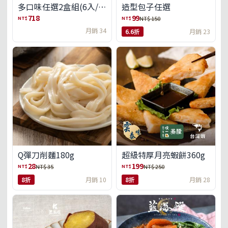
多口味任選2盒組(6入/
造型包子任選
盒)(免運)
718
99
NT$
NT$
NT$ 150
月銷 34
6.6折
月銷 23
Q彈刀削麵180g
超級特厚月亮蝦餅360g
28
199
NT$
NT$
NT$ 35
NT$ 250
8折
月銷 10
8折
月銷 28