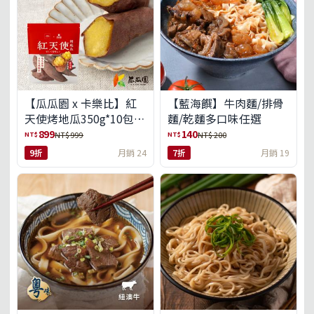
【瓜瓜園 x 卡樂比】紅
【藍海饌】牛肉麵/排骨
天使烤地瓜350g*10包
麵/乾麵多口味任選
(免運組)
899
140
NT$
NT$
NT$ 999
NT$ 200
9折
月銷 24
7折
月銷 19