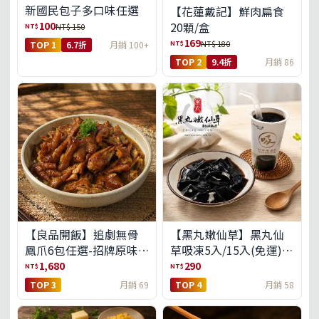
新國民包子多口味任選
【花蓮戴記】鮮肉扁食
100
20顆/盒
NT$
NT$ 150
169
NT$
NT$ 180
TOP 1
6.7折
月銷 100+
TOP 2
9.4折
月銷 86
【良品開飯】追劇無骨
【黑丸嫩仙草】黑丸仙
鳳爪6包任選-招牌原味/
草吸凍5入/15入(免運)
濃濃蒜香/過癮麻辣(免運
(預購中8/14出貨)
1,680
290
NT$
NT$
組)
TOP 3
月銷 69
TOP 4
月銷 58