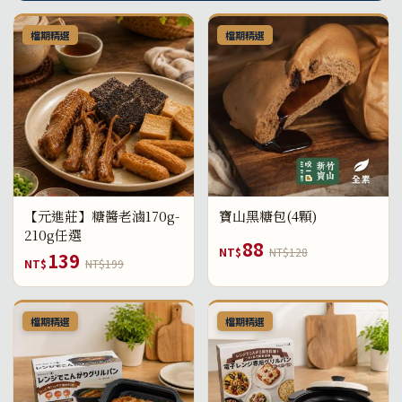
檔期精選
檔期精選
【元進莊】糖醬老滷170g-
寶山黑糖包(4顆)
210g任選
88
NT$
NT$128
139
NT$
NT$199
檔期精選
檔期精選