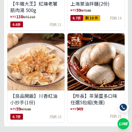
【牛雜大王】紅燒老饕
上海蔥油拌麵(2份)
筋肉湯 500g
59
NT$
NT$ 88
138
NT$
NT$ 210
6.7折
剩 10 件
月銷 18
6.6折
月銷 21
【良品開飯】川香紅油
【所長】茶葉蛋多口味
小抄手(1份)
任選5包組(免運)
59
949
NT$
NT$
NT$ 88
月銷 21
6.7折
月銷 20
LINE