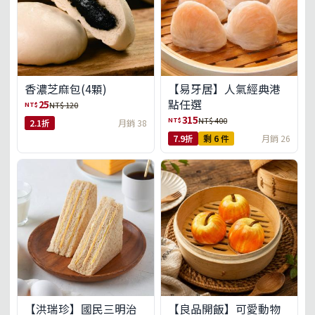
【易牙居】人氣經典港
香濃芝麻包(4顆)
點任選
25
NT$
NT$ 120
315
NT$
NT$ 400
2.1折
月銷 38
7.9折
剩 6 件
月銷 26
【洪瑞珍】國民三明治
【良品開飯】可愛動物