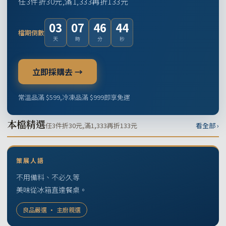
任3件折30元,滿1,333再折133元
03
07
46
43
檔期倒數
天
時
分
秒
立即採購去 →
常溫品滿 $599,冷凍品滿 $999即享免運
本檔精選
任3件折30元,滿1,333再折133元
看全部 ›
策展人語
不用備料、不必久等
美味從冰箱直達餐桌。
良品嚴選 · 主廚親選