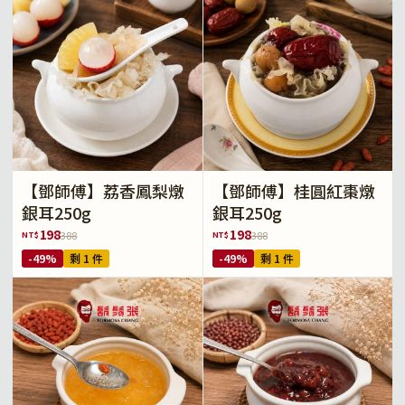
【鄧師傅】荔香鳳梨燉
【鄧師傅】桂圓紅棗燉
銀耳250g
銀耳250g
198
198
NT$
NT$
388
388
-49%
剩 1 件
-49%
剩 1 件