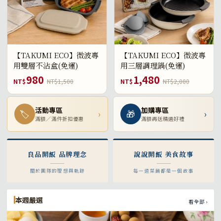
【TAKUMI ECO】微波專
【TAKUMI ECO】微波專
用雙層不沾盒(免運)
用三層調理鍋(免運)
980
1,480
NT$
NT$1,500
NT$
NT$2,000
活動專區
加購專區
🏷
›
🎁
›
滿額／滿件折扣優惠
滿額再送精選好禮
良品開飯 品牌理念
說說開飯 美食故事
關於團隊的理想與軌跡
每一道菜餚都是一個故事
本週嚴選
看全部 ›