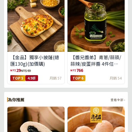
【金品】獨享小披薩(總
【醬兄醬弟】青蔥/蒜頭/
匯130g)(加價購)
蒜辣/皮蛋拌醬 4件任選
(免運組)
29
766
NT$
NT$
NT$ 59
TOP 5
4.9折
月銷 57
TOP 6
月銷 54
為你推薦
查看全部 ›