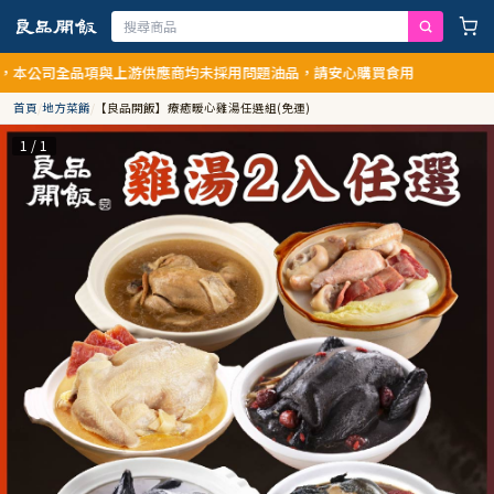
公司全品項與上游供應商均未採用問題油品，請安心購買食用
首頁
/
地方菜餚
/
【良品開飯】療癒暖心雞湯任選組(免運)
1 / 1