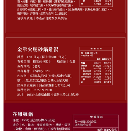
998
NT$
剩
19
件
請選購商品（任選 2 件）
−
+
黃金黑蒜燉烏雞2300g*1
−
+
人蔘烏骨雞湯 2300g*1