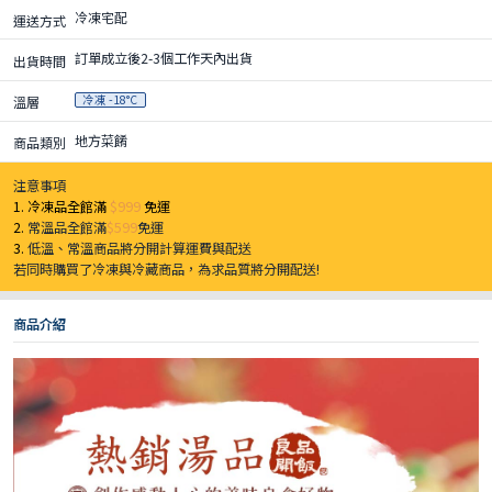
冷凍宅配
運送方式
訂單成立後2-3個工作天內出貨
出貨時間
冷凍 -18°C
溫層
地方菜餚
商品類別
注意事項
1. 冷凍品全館滿
$999
免運
2.
常溫品全館滿
$599
免運
3.
低溫、常溫商品將分開計算運費與配送
若同時購買了冷凍與冷藏商品，為求品質將分開配送!
商品介紹