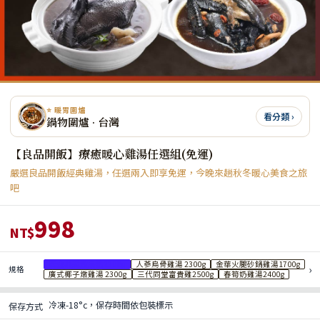
⭐ 暖胃圍爐
看分類 ›
鍋物圍爐 · 台灣
【良品開飯】療癒暖心雞湯任選組(免運)
嚴選良品開飯經典雞湯，任選兩入即享免運，今晚來趟秋冬暖心美食之旅
吧
998
NT$
黃金黑蒜燉烏雞2300g
人蔘烏骨雞湯 2300g
金華火腿砂鍋雞湯1700g
›
規格
廣式椰子燉雞湯 2300g
三代同堂富貴雞2500g
春筍奶雞湯2400g
冷凍-18°c，保存時間依包裝標示
保存方式