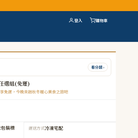
登入
購物車
看分類 ›
任選組(免運)
享免運，今晚來趟秋冬暖心美食之旅吧
依包裝標
冷凍宅配
運送方式