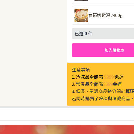
春筍奶雞湯2400g
已選
0
件
加入購物車
注意事項
1. 冷凍品全館滿
$999
免運
2.
常溫品全館滿
$599
免運
3.
低溫、常溫商品將分開計算
若同時購買了冷凍與冷藏商品，