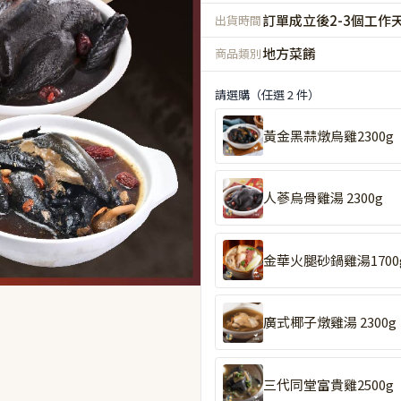
訂單成立後2-3個工作
出貨時間
地方菜餚
商品類別
請選購（任選 2 件）
黃金黑蒜燉烏雞2300g
人蔘烏骨雞湯 2300g
金華火腿砂鍋雞湯1700
廣式椰子燉雞湯 2300g
三代同堂富貴雞2500g