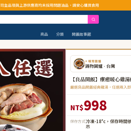
供應商均未採用問題油品，請安心購買食用
商品
分類
開飯故事館
⭐ 暖胃圍爐
鍋物圍爐 · 台灣
【良品開飯】療癒暖心雞湯
嚴選良品開飯經典雞湯，任選兩入即
998
NT$
冷凍-18°c，保存時間
保存方式
示