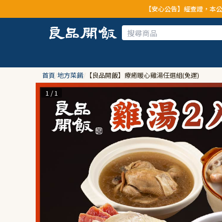
【安心公告】經查證，本公司全品項與上游
首頁
/
地方菜餚
/
【良品開飯】療癒暖心雞湯任選組(免運)
1 / 1