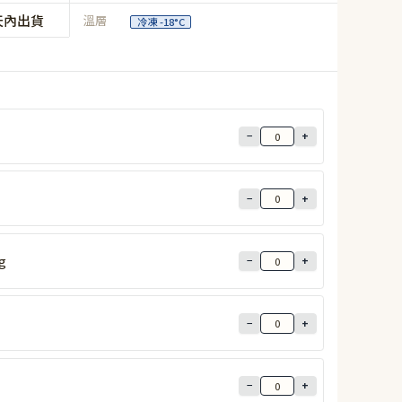
天內出貨
溫層
冷凍 -18°C
−
+
−
+
g
−
+
−
+
−
+