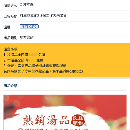
冷凍宅配
運送方式
訂單成立後2-3個工作天內出貨
出貨時間
冷凍 -18°C
溫層
地方菜餚
商品類別
注意事項
1. 冷凍品全館滿
$999
免運
2.
常溫品全館滿
$599
免運
3.
低溫、常溫商品將分開計算運費與配送
若同時購買了冷凍與冷藏商品，為求品質將分開配送!
商品介紹