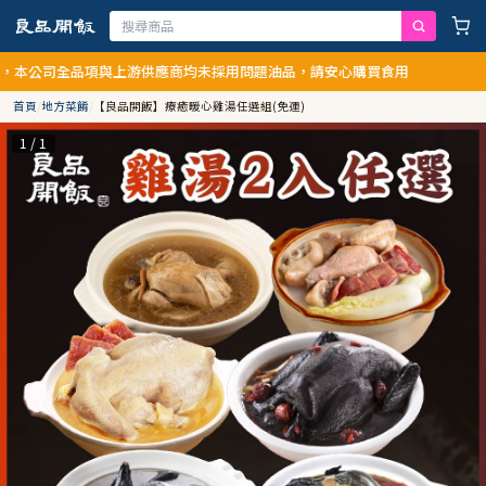
公司全品項與上游供應商均未採用問題油品，請安心購買食用
首頁
/
地方菜餚
/
【良品開飯】療癒暖心雞湯任選組(免運)
1 / 1