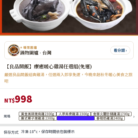
⭐ 暖胃圍爐
看分類 ›
鍋物圍爐 · 台灣
【良品開飯】療癒暖心雞湯任選組(免運)
嚴選良品開飯經典雞湯，任選兩入即享免運，今晚來趟秋冬暖心美食之旅
吧
998
NT$
黃金黑蒜燉烏雞2300g
人蔘烏骨雞湯 2300g
金華火腿砂鍋雞湯1700g
›
規格
廣式椰子燉雞湯 2300g
三代同堂富貴雞2500g
春筍奶雞湯2400g
冷凍-18°c，保存時間依包裝標示
保存方式