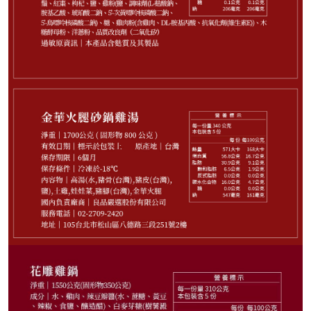
998
NT$
剩
19
件
請選購商品（任選 2 件）
−
+
黃金黑蒜燉烏雞2300g*1
−
+
人蔘烏骨雞湯 2300g*1