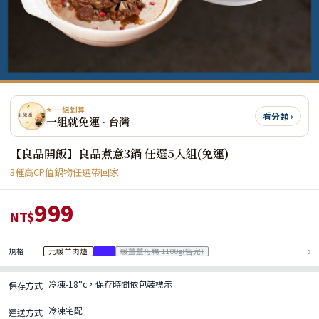
⭐ 一組划算
看分類 ›
一組就免運 · 台灣
【良品開飯】良品煮意3鍋 任選5入組(免運)
3種高CP值鍋物任選帶回家
999
NT$
›
規格
元暖羊肉爐
1份
暖薑薑母鴨 1100g(售完)
冷凍-18°c，保存時間依包裝標示
保存方式
冷凍宅配
運送方式