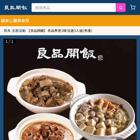
心購買食用
首頁
/
主題活動
/
【良品開飯】良品煮意3鍋 任選5入組(免運)
1 / 1