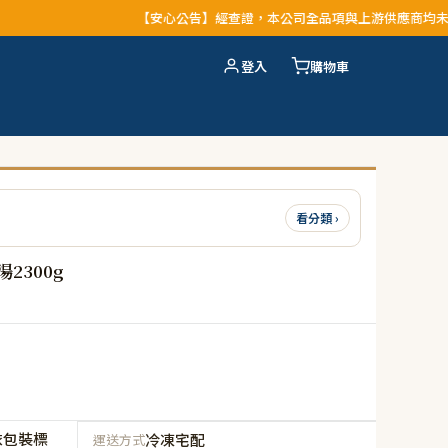
【安心公告】經查證，本公司全品項與上游供應商均未採用問題油品，
登入
購物車
看分類 ›
2300g
依包裝標
冷凍宅配
運送方式