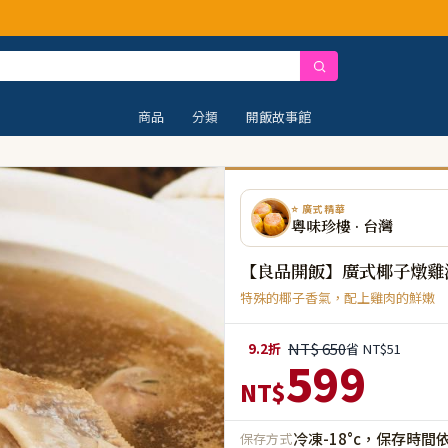
商品
分類
開飯故事館
⭐ 廣式精華
粵味珍樓 · 台灣
【良品開飯】廣式椰子燉雞湯
特殊的椰子香氣，配上雞肉的鮮嫩
NT$ 650
9.2折
省 NT$51
599
NT$
冷凍-18°c，保存時間
保存方式