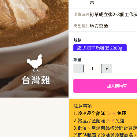
示
訂單成立後2-3個工作
出貨時間
地方菜餚
商品類別
規格
廣式椰子燉雞湯 2300g
數量
−
+
加入購物車
注意事項
1. 冷凍品全館滿
$999
免運
2.
常溫品全館滿
$599
免運
3.
低溫、常溫商品將分開計算
若同時購買了冷凍與冷藏商品，