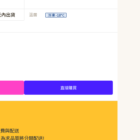
天內出貨
溫層
冷凍 -18°C
直接購買
運費與配送
為求品質將分開配送!