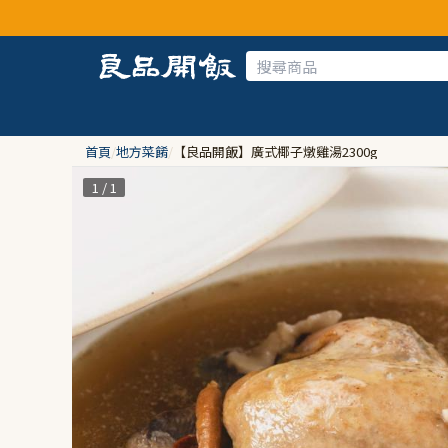
首頁
/
地方菜餚
/
【良品開飯】廣式椰子燉雞湯2300g
1 / 1