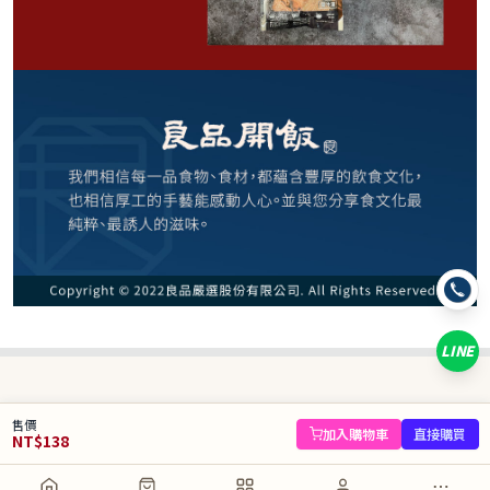
138
NT$
NT$ 210
6.6折
規格
紅燒
麻辣
清燉
烏龍麵*1
陽春麵*1
刀削麵*1
LINE
數量
−
+
售價
庫存 80 件
加入購物車
直接購買
NT$
138
加入購物車
直接購買