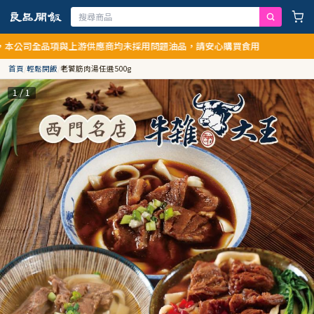
全品項與上游供應商均未採用問題油品，請安心購買食用
首頁
/
輕鬆開飯
/
老饕筋肉湯任選500g
1 / 1