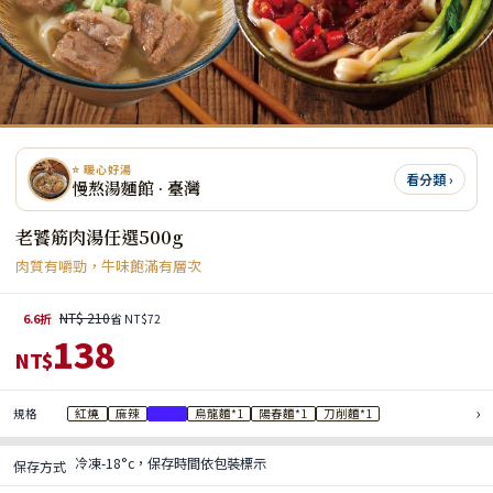
⭐ 暖心好湯
看分類 ›
慢熬湯麵館 · 臺灣
老饕筋肉湯任選500g
肉質有嚼勁，牛味飽滿有層次
NT$ 210
6.6折
省 NT$72
138
NT$
›
規格
紅燒
麻辣
清燉
烏龍麵*1
陽春麵*1
刀削麵*1
冷凍-18°c，保存時間依包裝標示
保存方式