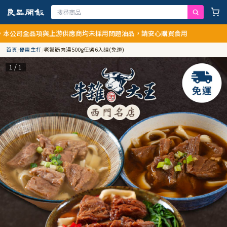
全品項與上游供應商均未採用問題油品，請安心購買食用
首頁
/
優惠主打
/
老饕筋肉湯500g任選6入組(免運)
1 / 1