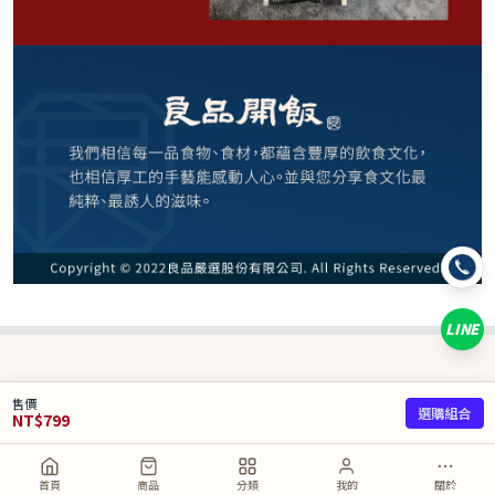
請選購商品（任選 6 件）
−
+
清燉*1
−
+
麻辣*1
−
+
紅燒*1
LINE
已選
0
/ 6 件
合計
0
NT$
售價
選購組合
NT$
799
取消
加入購物車
直接購買
首頁
商品
分類
我的
關於