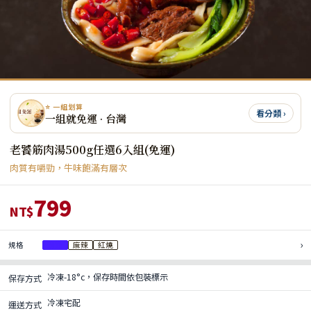
⭐ 一組划算
看分類 ›
一組就免運 · 台灣
老饕筋肉湯500g任選6入組(免運)
肉質有嚼勁，牛味飽滿有層次
799
NT$
›
規格
清燉
麻辣
紅燒
冷凍-18°c，保存時間依包裝標示
保存方式
冷凍宅配
運送方式