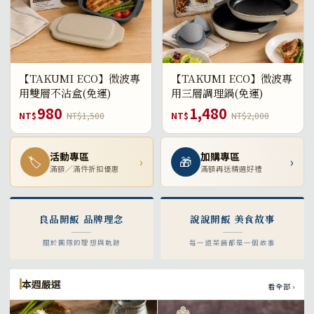
【TAKUMI ECO】微波專
【TAKUMI ECO】微波專
用雙層不沾盒(免運)
用三層調理鍋(免運)
980
1,480
NT$
NT$1,500
NT$
NT$2,000
活動專區
加購專區
🏷
›
🎁
›
滿額／滿件折扣優惠
滿額再送精選好禮
良品開飯 品牌理念
說說開飯 美食故事
關於團隊的理想與軌跡
每一道菜餚都是一個故事
本週嚴選
看全部 ›