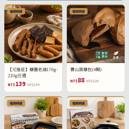
檔期精選
檔期精選
【元進莊】糖醬老滷170g-
寶山黑糖包(4顆)
210g任選
88
NT$
NT$128
139
NT$
NT$199
檔期精選
檔期精選