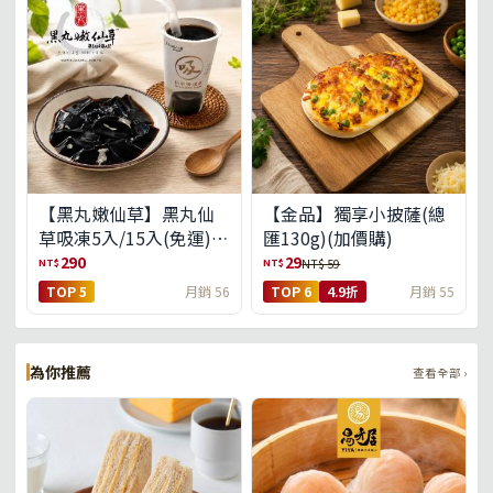
【黑丸嫩仙草】黑丸仙
【金品】獨享小披薩(總
草吸凍5入/15入(免運)
匯130g)(加價購)
(預購中8/14出貨)
290
29
NT$
NT$
NT$ 59
TOP 5
月銷 56
TOP 6
4.9折
月銷 55
為你推薦
查看全部 ›