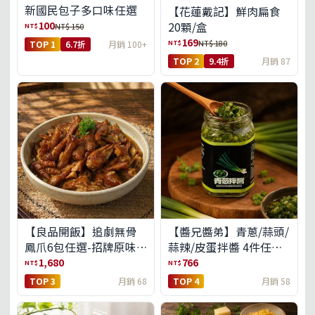
新國民包子多口味任選
【花蓮戴記】鮮肉扁食
100
20顆/盒
NT$
NT$ 150
169
NT$
NT$ 180
TOP 1
6.7折
月銷 100+
TOP 2
9.4折
月銷 87
【良品開飯】追劇無骨
【醬兄醬弟】青蔥/蒜頭/
鳳爪6包任選-招牌原味/
蒜辣/皮蛋拌醬 4件任選
濃濃蒜香/過癮麻辣(免運
(免運組)
1,680
766
NT$
NT$
組)
TOP 3
月銷 68
TOP 4
月銷 58