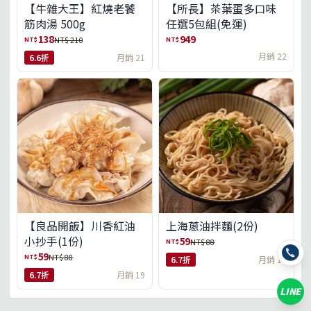
【牛雜大王】紅燒老饕
【所長】茶葉蛋多口味
筋肉湯 500g
任選5包組(免運)
138
949
NT$
NT$
NT$ 210
月銷 22
6.6折
月銷 21
【良品開飯】川香紅油
上海蔥油拌麵(2份)
小抄手(1份)
59
NT$
NT$ 88
59
NT$
NT$ 88
6.7折
月銷 18
6.7折
月銷 19
LINE