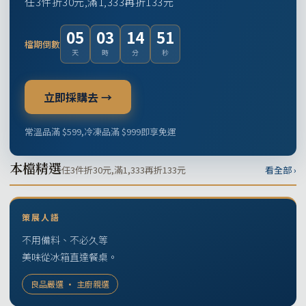
任3件折30元,滿1,333再折133元
05
03
14
50
檔期倒數
天
時
分
秒
立即採購去 →
常溫品滿 $599,冷凍品滿 $999即享免運
本檔精選
任3件折30元,滿1,333再折133元
看全部 ›
策展人語
不用備料、不必久等
美味從冰箱直達餐桌。
良品嚴選 · 主廚親選