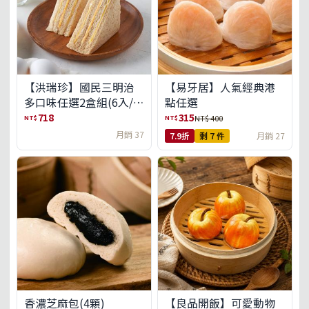
【洪瑞珍】國民三明治
【易牙居】人氣經典港
多口味任選2盒組(6入/
點任選
盒)(免運)
718
315
NT$
NT$
NT$ 400
月銷 37
7.9折
剩 7 件
月銷 27
【良品開飯】可愛動物
香濃芝麻包(4顆)