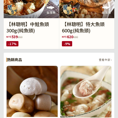
【林聰明】中鮭魚頭
【林聰明】特大魚頭
300g(純魚頭)
600g(純魚頭)
539
620
NT$
NT$
650
680
-17%
-9%
熱銷商品
查看全部 ›