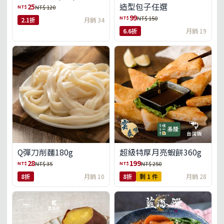
造型包子任選
25
NT$
NT$ 120
99
NT$
NT$ 150
2.1折
月銷 34
6.6折
月銷 19
Q彈刀削麵180g
超級特厚月亮蝦餅360g
28
199
NT$
NT$
NT$ 35
NT$ 250
8折
月銷 10
8折
剩 1 件
月銷 28