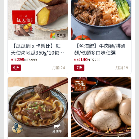
【瓜瓜園 x 卡樂比】紅
【藍海饌】牛肉麵/排骨
天使烤地瓜350g*10包
麵/乾麵多口味任選
(免運組)
899
140
NT$
NT$
NT$ 999
NT$ 200
9折
月銷 24
7折
月銷 19