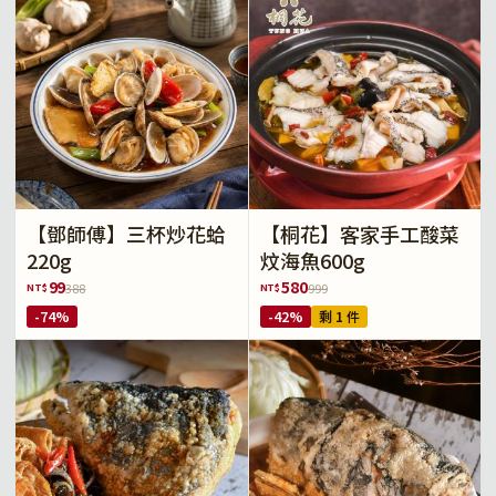
【鄧師傅】三杯炒花蛤
【桐花】客家手工酸菜
220g
炆海魚600g
99
580
NT$
NT$
388
999
-74%
-42%
剩 1 件