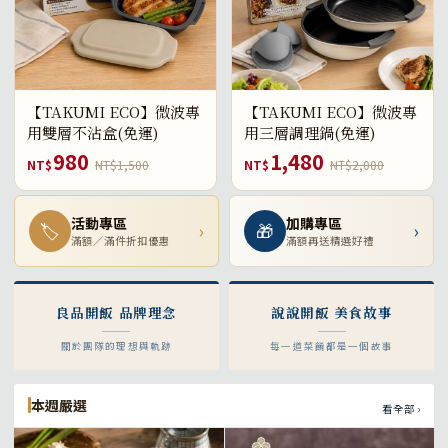
【TAKUMI ECO】微波專
【TAKUMI ECO】微波專
用雙層不沾盒(免運)
用三層調理鍋(免運)
980
1,480
NT$
NT$1,500
NT$
NT$2,000
活動專區
加購專區
🏷
›
🎁
›
滿額／滿件折扣優惠
滿額再送精選好禮
良品開飯 品牌理念
說說開飯 美食故事
關於團隊的理想與軌跡
每一道菜餚都是一個故事
本週嚴選
看全部 ›