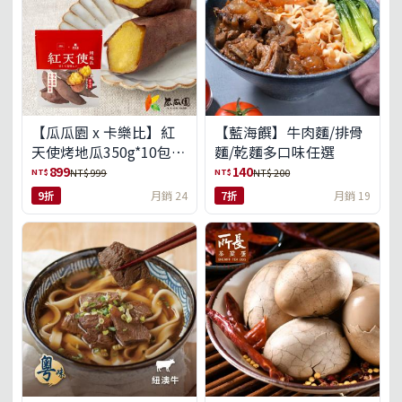
【瓜瓜園 x 卡樂比】紅
【藍海饌】牛肉麵/排骨
天使烤地瓜350g*10包
麵/乾麵多口味任選
(免運組)
899
140
NT$
NT$
NT$ 999
NT$ 200
9折
月銷 24
7折
月銷 19