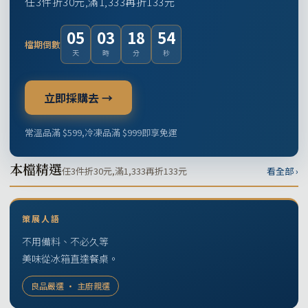
任3件折30元,滿1,333再折133元
05
03
18
53
檔期倒數
天
時
分
秒
立即採購去 →
常溫品滿 $599,冷凍品滿 $999即享免運
本檔精選
任3件折30元,滿1,333再折133元
看全部 ›
策展人語
不用備料、不必久等
美味從冰箱直達餐桌。
良品嚴選 · 主廚親選