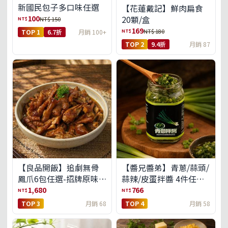
新國民包子多口味任選
【花蓮戴記】鮮肉扁食
100
20顆/盒
NT$
NT$ 150
169
NT$
NT$ 180
TOP 1
6.7折
月銷 100+
TOP 2
9.4折
月銷 87
【良品開飯】追劇無骨
【醬兄醬弟】青蔥/蒜頭/
鳳爪6包任選-招牌原味/
蒜辣/皮蛋拌醬 4件任選
濃濃蒜香/過癮麻辣(免運
(免運組)
1,680
766
NT$
NT$
組)
TOP 3
月銷 68
TOP 4
月銷 58