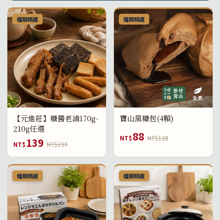
檔期精選
檔期精選
【元進莊】糖醬老滷170g-
寶山黑糖包(4顆)
210g任選
88
NT$
NT$128
139
NT$
NT$199
檔期精選
檔期精選