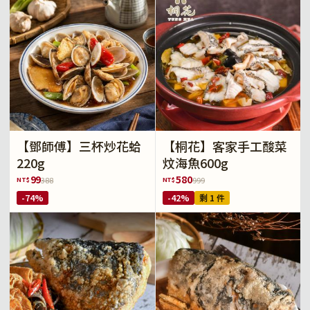
【鄧師傅】三杯炒花蛤
【桐花】客家手工酸菜
220g
炆海魚600g
99
580
NT$
NT$
388
999
-74%
-42%
剩 1 件