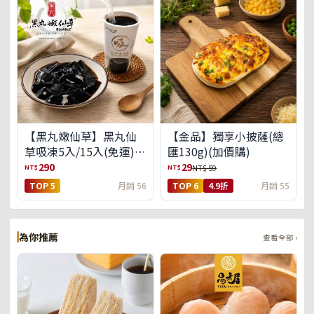
【黑丸嫩仙草】黑丸仙
【金品】獨享小披薩(總
草吸凍5入/15入(免運)
匯130g)(加價購)
(預購中8/14出貨)
290
29
NT$
NT$
NT$ 59
TOP 5
月銷 56
TOP 6
4.9折
月銷 55
為你推薦
查看全部 ›