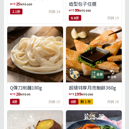
造型包子任選
25
NT$
NT$ 120
99
NT$
NT$ 150
2.1折
月銷 34
6.6折
月銷 19
Q彈刀削麵180g
超級特厚月亮蝦餅360g
28
199
NT$
NT$
NT$ 35
NT$ 250
8折
月銷 10
8折
剩 1 件
月銷 28