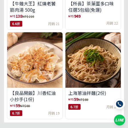
【牛雜大王】紅燒老饕
【所長】茶葉蛋多口味
筋肉湯 500g
任選5包組(免運)
138
949
NT$
NT$
NT$ 210
月銷 22
6.6折
月銷 21
【良品開飯】川香紅油
上海蔥油拌麵(2份)
小抄手(1份)
59
NT$
NT$ 88
59
NT$
NT$ 88
6.7折
月銷 18
6.7折
月銷 19
LINE