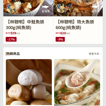
【林聰明】中鮭魚頭
【林聰明】特大魚頭
300g(純魚頭)
600g(純魚頭)
539
620
NT$
NT$
650
680
-17%
-9%
熱銷商品
查看全部 ›