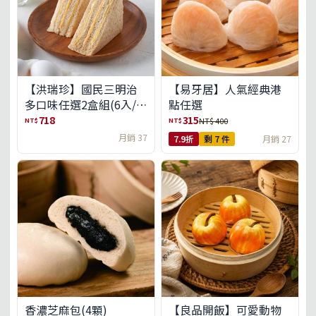
【洪瑞珍】國民三明治
【易牙居】人氣經典港
多口味任選2盒組(6入/
點任選
盒)(免運)
718
315
NT$
NT$
NT$ 400
月銷 37
7.9折
剩 7 件
月銷 27
【良品開飯】可愛動物
香濃芝麻包(4顆)